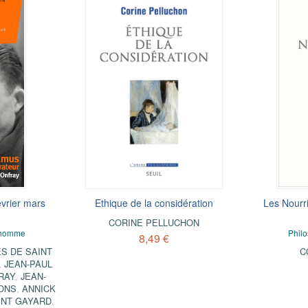
vrier mars
Ethique de la considération
Les Nourri
CORINE PELLUCHON
l'homme
Philo
8,49 €
S DE SAINT
C
,
JEAN-PAUL
RAY
,
JEAN-
ONS
,
ANNICK
NT GAYARD
,