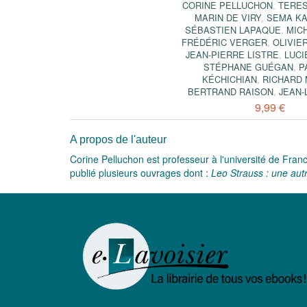
CORINE PELLUCHON
,
TERES
MARIN DE VIRY
,
SEMA K
SÉBASTIEN LAPAQUE
,
MIC
FRÉDÉRIC VERGER
,
OLIVIE
JEAN-PIERRE LISTRE
,
LUCI
STÉPHANE GUÉGAN
,
P
KÉCHICHIAN
,
RICHARD 
BERTRAND RAISON
,
JEAN-
9,99 €
A propos de l'auteur
Corine Pelluchon est professeur à l'université de Franc
publié plusieurs ouvrages dont :
Leo Strauss : une autr