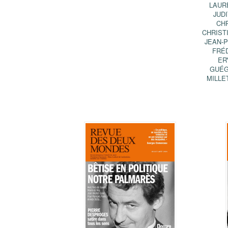
LAUR
JUD
CH
CHRIST
JEAN-
FRÉ
ER
GUÉ
MILLE