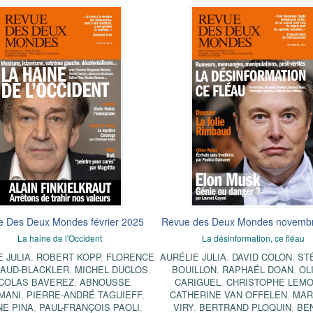
 Des Deux Mondes février 2025
Revue des Deux Mondes novemb
La haine de l'Occident
La désinformation, ce fléau
E JULIA
,
ROBERT KOPP
,
FLORENCE
AURÉLIE JULIA
,
DAVID COLON
,
ST
AUD-BLACKLER
,
MICHEL DUCLOS
,
BOUILLON
,
RAPHAËL DOAN
,
OL
COLAS BAVEREZ
,
ABNOUSSE
CARIGUEL
,
CHRISTOPHE LEMO
MANI
,
PIERRE-ANDRÉ TAGUIEFF
,
CATHERINE VAN OFFELEN
,
MAR
NE PINA
,
PAUL-FRANÇOIS PAOLI
,
VIRY
,
BERTRAND PLOQUIN
,
BEN