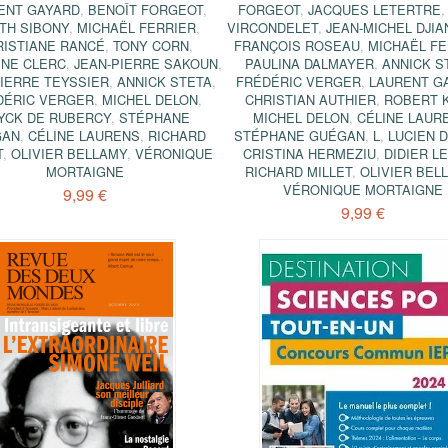
ENT GAYARD
,
BENOÎT FORGEOT
,
FORGEOT
,
JACQUES LETERTRE
ITH SIBONY
,
MICHAËL FERRIER
,
VIRCONDELET
,
JEAN-MICHEL DJIA
RISTIANE RANCÉ
,
TONY CORN
,
FRANÇOIS ROSEAU
,
MICHAËL FE
INE CLERC
,
JEAN-PIERRE SAKOUN
,
PAULINA DALMAYER
,
ANNICK S
PIERRE TEYSSIER
,
ANNICK STETA
,
FRÉDÉRIC VERGER
,
LAURENT G
DÉRIC VERGER
,
MICHEL DELON
,
CHRISTIAN AUTHIER
,
ROBERT 
YCK DE RUBERCY
,
STÉPHANE
MICHEL DELON
,
CÉLINE LAUR
GAN
,
CÉLINE LAURENS
,
RICHARD
STÉPHANE GUÉGAN
,
L
,
LUCIEN D
T
,
OLIVIER BELLAMY
,
VÉRONIQUE
CRISTINA HERMEZIU
,
DIDIER L
MORTAIGNE
RICHARD MILLET
,
OLIVIER BEL
VÉRONIQUE MORTAIGNE
9,99 €
9,99 €