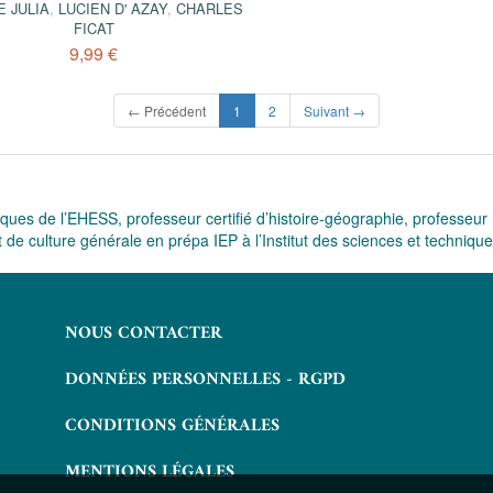
E JULIA
,
LUCIEN D' AZAY
,
CHARLES
FICAT
9,99 €
(current)
← Précédent
1
2
Suivant →
ues de l’EHESS, professeur certifié d’histoire-géographie, professeur r
t de culture générale en prépa IEP à l’Institut des sciences et techniq
NOUS CONTACTER
DONNÉES PERSONNELLES - RGPD
CONDITIONS GÉNÉRALES
MENTIONS LÉGALES