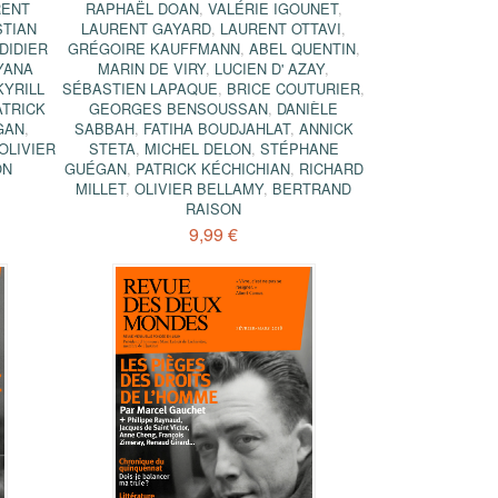
RENT
RAPHAËL DOAN
,
VALÉRIE IGOUNET
,
STIAN
LAURENT GAYARD
,
LAURENT OTTAVI
,
DIDIER
GRÉGOIRE KAUFFMANN
,
ABEL QUENTIN
,
YANA
MARIN DE VIRY
,
LUCIEN D' AZAY
,
KYRILL
SÉBASTIEN LAPAQUE
,
BRICE COUTURIER
,
ATRICK
GEORGES BENSOUSSAN
,
DANIÈLE
GAN
,
SABBAH
,
FATIHA BOUDJAHLAT
,
ANNICK
OLIVIER
STETA
,
MICHEL DELON
,
STÉPHANE
ON
GUÉGAN
,
PATRICK KÉCHICHIAN
,
RICHARD
MILLET
,
OLIVIER BELLAMY
,
BERTRAND
RAISON
9,99 €