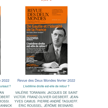
e 2022
Revue des Deux Mondes février 2022
sursaut ?
L'extrême droite est-elle de retour ?
IAN
VALÉRIE TORANIAN
,
JACQUES DE SAINT
OBERT
VICTOR
,
FRANZ-OLIVIER GIESBERT
,
JEAN-
BOSSI
,
YVES CAMUS
,
PIERRE-ANDRÉ TAGUIEFF
,
,
ANNICK
ÉRIC ROUSSEL
,
JÉRÔME BESNARD
,