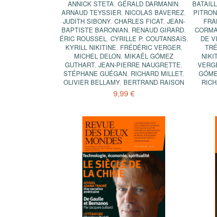
ANNICK STETA
,
GÉRALD DARMANIN
,
BATAIL
ARNAUD TEYSSIER
,
NICOLAS BAVEREZ
,
PITRO
JUDITH SIBONY
,
CHARLES FICAT
,
JEAN-
FRA
BAPTISTE BARONIAN
,
RENAUD GIRARD
,
CORMA
ÉRIC ROUSSEL
,
CYRILLE P. COUTANSAIS
,
DE V
KYRILL NIKITINE
,
FRÉDÉRIC VERGER
,
TRÉ
MICHEL DELON
,
MIKAËL GÓMEZ
NIKI
GUTHART
,
JEAN-PIERRE NAUGRETTE
,
VERG
STÉPHANE GUÉGAN
,
RICHARD MILLET
,
GÓME
OLIVIER BELLAMY
,
BERTRAND RAISON
RICH
9,99 €