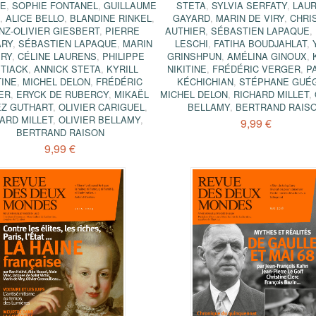
LE
,
SOPHIE FONTANEL
,
GUILLAUME
STETA
,
SYLVIA SERFATY
,
LAU
N
,
ALICE BELLO
,
BLANDINE RINKEL
,
GAYARD
,
MARIN DE VIRY
,
CHRI
NZ-OLIVIER GIESBERT
,
PIERRE
AUTHIER
,
SÉBASTIEN LAPAQUE
,
RY
,
SÉBASTIEN LAPAQUE
,
MARIN
LESCHI
,
FATIHA BOUDJAHLAT
,
IRY
,
CÉLINE LAURENS
,
PHILIPPE
GRINSHPUN
,
AMÉLINA GINOUX
,
TIACK
,
ANNICK STETA
,
KYRILL
NIKITINE
,
FRÉDÉRIC VERGER
,
P
TINE
,
MICHEL DELON
,
FRÉDÉRIC
KÉCHICHIAN
,
STÉPHANE GUÉ
ER
,
ERYCK DE RUBERCY
,
MIKAËL
MICHEL DELON
,
RICHARD MILLET
,
Z GUTHART
,
OLIVIER CARIGUEL
,
BELLAMY
,
BERTRAND RAIS
ARD MILLET
,
OLIVIER BELLAMY
,
9,99 €
BERTRAND RAISON
9,99 €