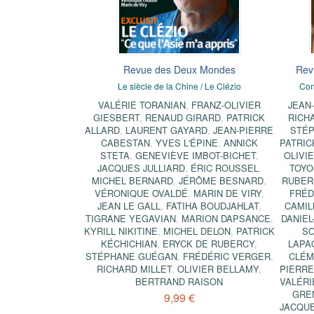
Revue des Deux Mondes
Rev
Le siècle de la Chine / Le Clézio
Cont
VALÉRIE TORANIAN
,
FRANZ-OLIVIER
JEAN
GIESBERT
,
RENAUD GIRARD
,
PATRICK
RICH
ALLARD
,
LAURENT GAYARD
,
JEAN-PIERRE
STÉ
CABESTAN
,
YVES L'ÉPINE
,
ANNICK
PATRIC
STETA
,
GENEVIÈVE IMBOT-BICHET
,
OLIVI
JACQUES JULLIARD
,
ÉRIC ROUSSEL
,
TOYO
MICHEL BERNARD
,
JÉRÔME BESNARD
,
RUBER
VÉRONIQUE OVALDÉ
,
MARIN DE VIRY
,
FRÉD
JEAN LE GALL
,
FATIHA BOUDJAHLAT
,
CAMIL
TIGRANE YEGAVIAN
,
MARION DAPSANCE
,
DANIEL
KYRILL NIKITINE
,
MICHEL DELON
,
PATRICK
SO
KÉCHICHIAN
,
ERYCK DE RUBERCY
,
LAPA
STÉPHANE GUÉGAN
,
FRÉDÉRIC VERGER
,
CLÉM
RICHARD MILLET
,
OLIVIER BELLAMY
,
PIERRE
BERTRAND RAISON
VALÉRI
GRE
9,99 €
JACQUE