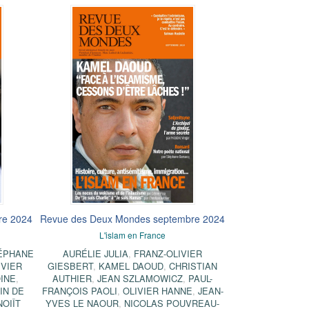
re 2024
Revue des Deux Mondes septembre 2024
L'islam en France
ÉPHANE
AURÉLIE JULIA
,
FRANZ-OLIVIER
IVIER
GIESBERT
,
KAMEL DAOUD
,
CHRISTIAN
INE
,
AUTHIER
,
JEAN SZLAMOWICZ
,
PAUL-
IN DE
FRANÇOIS PAOLI
,
OLIVIER HANNE
,
JEAN-
OIÎT
YVES LE NAOUR
,
NICOLAS POUVREAU-