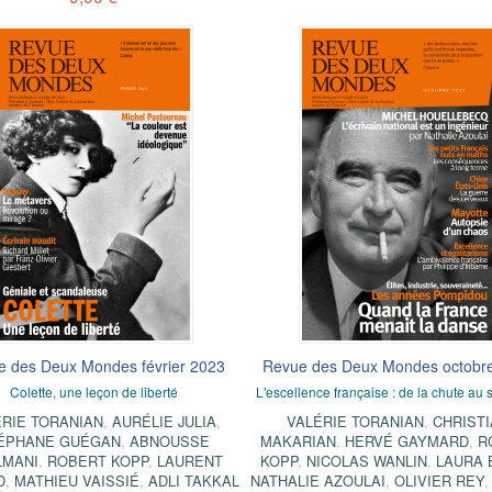
e des Deux Mondes février 2023
Revue des Deux Mondes octobr
Colette, une leçon de liberté
L'escellence française : de la chute au 
ÉRIE TORANIAN
,
AURÉLIE JULIA
,
VALÉRIE TORANIAN
,
CHRIST
ÉPHANE GUÉGAN
,
ABNOUSSE
MAKARIAN
,
HERVÉ GAYMARD
,
R
LMANI
,
ROBERT KOPP
,
LAURENT
KOPP
,
NICOLAS WANLIN
,
LAURA 
D
,
MATHIEU VAISSIÉ
,
ADLI TAKKAL
NATHALIE AZOULAI
,
OLIVIER REY