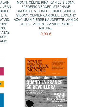
,
ALAIN
MONTI
,
CÉLINE PINA
,
DANIEL SIBONY
,
N
,
JEAN-
FRÉDÉRIC VERGER
,
STÉPHANE
RRIER
,
BARSACQ
,
MICHAËL FERRIER
,
JUDITH
TETA
,
SIBONY
,
OLIVIER CARIGUEL
,
LUCIEN D'
AYARD
,
AZAY
,
JEAN-PIERRE NAUGRETTE
,
ANNICK
KOPP
,
STETA
,
LAURENT GAYARD
,
KYRILL
ENS
,
NIKITINE
' AZAY
,
9,99 €
ESCHI
,
LAMY
,