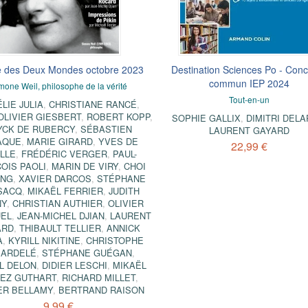
 des Deux Mondes octobre 2023
Destination Sciences Po - Con
commun IEP 2024
mone Weil, philosophe de la vérité
Tout-en-un
LIE JULIA
,
CHRISTIANE RANCÉ
,
OLIVIER GIESBERT
,
ROBERT KOPP
,
SOPHIE GALLIX
,
DIMITRI DEL
YCK DE RUBERCY
,
SÉBASTIEN
LAURENT GAYARD
AQUE
,
MARIE GIRARD
,
YVES DE
22,99 €
LLE
,
FRÉDÉRIC VERGER
,
PAUL-
OIS PAOLI
,
MARIN DE VIRY
,
CHOI
UNG
,
XAVIER DARCOS
,
STÉPHANE
SACQ
,
MIKAËL FERRIER
,
JUDITH
NY
,
CHRISTIAN AUTHIER
,
OLIVIER
UEL
,
JEAN-MICHEL DJIAN
,
LAURENT
ARD
,
THIBAULT TELLIER
,
ANNICK
A
,
KYRILL NIKITINE
,
CHRISTOPHE
MARDELÉ
,
STÉPHANE GUÉGAN
,
L DELON
,
DIDIER LESCHI
,
MIKAËL
EZ GUTHART
,
RICHARD MILLET
,
ER BELLAMY
,
BERTRAND RAISON
9,99 €