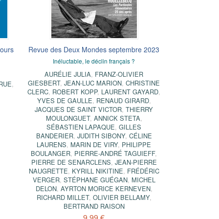
cours
Revue des Deux Mondes septembre 2023
Inéluctable, le déclin français ?
AURÉLIE JULIA
,
FRANZ-OLIVIER
GIESBERT
,
JEAN-LUC MARION
,
CHRISTINE
ARUE
,
CLERC
,
ROBERT KOPP
,
LAURENT GAYARD
,
YVES DE GAULLE
,
RENAUD GIRARD
,
JACQUES DE SAINT VICTOR
,
THIERRY
MOULONGUET
,
ANNICK STETA
,
SÉBASTIEN LAPAQUE
,
GILLES
BANDERIER
,
JUDITH SIBONY
,
CÉLINE
LAURENS
,
MARIN DE VIRY
,
PHILIPPE
BOULANGER
,
PIERRE-ANDRÉ TAGUIEFF
,
PIERRE DE SENARCLENS
,
JEAN-PIERRE
NAUGRETTE
,
KYRILL NIKITINE
,
FRÉDÉRIC
VERGER
,
STÉPHANE GUÉGAN
,
MICHEL
DELON
,
AYRTON MORICE KERNEVEN
,
RICHARD MILLET
,
OLIVIER BELLAMY
,
BERTRAND RAISON
9,99 €