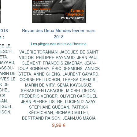
2018
Revue des Deux Mondes février mars
2018
8 ?
Les pièges des droits de l'homme
RE LE
LESCHI
,
VALÉRIE TORANIAN
,
JACQUES DE SAINT
ETA
,
VICTOR
,
PHILIPPE RAYNAUD
,
JEAN-PAUL
GAYARD
,
CLÉMENT
,
FRANÇOIS ZIMERAY
,
JEAN-
ASSOU-
LOUP BONNAMY
,
ÉRIC DESMONS
,
ANNICK
ARIN DE
STETA
,
ANNE CHENG
,
LAURENT GAYARD
,
YVES LE
CORINE PELLUCHON
,
TERESA CREMISI
,
K DE
MARIN DE VIRY
,
SEMA KAYGUSUZ
,
CHEL
SÉBASTIEN LAPAQUE
,
MICHEL DELON
,
ICK
FRÉDÉRIC VERGER
,
OLIVIER CARIGUEL
,
GAN
,
JEAN-PIERRE LISTRE
,
LUCIEN D' AZAY
,
RIGUEL
,
STÉPHANE GUÉGAN
,
PATRICK
ISON
,
KÉCHICHIAN
,
RICHARD MILLET
,
BERTRAND RAISON
,
JEAN-LUC MACIA
9,99 €