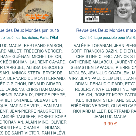
ue des Deux Mondes juin 2019
Revue des Deux Mondes mai 
re les élites, les riches, Paris, l'État
Quel héritage possible pour Mai 6
-LUC MACIA
,
BERTRAND RAISON
,
VALÉRIE TORANIAN
,
JEAN-PIER
ARD MILLET
,
FRÉDÉRIC VERGER
,
GOFF
,
FRANÇOIS BAZIN
,
DIDIER 
PHANE GUÉGAN
,
MICHEL DELON
,
CHRISTINE CLERC
,
ANNICK ST
K KÉCHICHIAN
,
LAURENT GAYARD
,
CATHERINE MALABOU
,
LAURENT 
ER CARIGUEL
,
ALISSA DESCOTES-
SÉBASTIEN LAPAQUE
,
PIERRE C
SAKI
,
ANNICK STETA
,
ERYCK DE
NOGUÈS
,
JEAN-LUC COATALEM
,
M
CY
,
BERNARD DE MONTFERRAND
,
VIRY
,
JEAN-PAUL CLÉMENT
,
JEAN-
ÉRIC PICHON
,
RENAUD GIRARD
,
DRIAN
,
RENAUD GIRARD
,
ERYC
LE LAURENS
,
CHRISTIAN MANSO
,
RUBERCY
,
KYRILL NIKITINE
,
MI
-HENRI PAGEAUX
,
PIERRE PEYRÉ
,
DELON
,
ROBERT KOPP
,
PATR
PHIE FONTANEL
,
SÉBASTIEN
KÉCHICHIAN
,
STÉPHANE GUÉ
QUE
,
MARIN DE VIRY
,
JEAN-PAUL
FRÉDÉRIC VERGER
,
OLIVIER CA
ENT
,
JEAN-PIERRE NAUGRETTE
,
RICHARD MILLET
,
BERTRAND RA
-ANDRÉ TAGUIEFF
,
ROBERT KOPP
,
JEAN-LUC MACIA
E TORANIAN
,
ALAIN MINC
,
OLIVIER
9,99 €
NOUILLEAU
,
CHANTAL THOMAS
,
S DE SAINT VICTOR
,
RAN HALÉVI
,