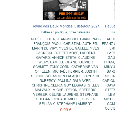
Revue des Deux Mondes juillet-août 2024
Revue
Bêtise en politique, notre palmarès
Si
AURÉLIE JULIA
,
JEAN-MICHEL DJIAN
,
PAUL-
AURÉ
FRANÇOIS PAOLI
,
CHRISTIAN AUTHIER
,
FRANZ-
MARIN DE VIRY
,
YVES DE GAULLE
,
YVES
ER
GAGNEUX
,
ROBERT KOPP
,
LAURENT
LAP
GAYARD
,
ANNICK STETA
,
CLAUDINE
GAU
WÉRY
,
CAMILLE GRAND
,
OLIVIER
FRANÇ
SCHMITT
,
TONY CORN
,
CATHERINE VAN
MIKY
OFFELEN
,
MICHAËL FERRIER
,
JUDITH
BAR
SIBONY
,
SÉBASTIEN LAPAQUE
,
ERYCK DE
SIBO
RUBERCY
,
PAULINA DALMAYER
,
CARIG
CHRISTINE CLERC
,
GUY LEGRAS
,
GILLES
GAY
MALVAUX
,
MICHEL DELON
,
FRÉDÉRIC
STET
VERGER
,
CÉLINE LAURENS
,
STÉPHANE
LE
GUÉGAN
,
RICHARD MILLET
,
OLIVIER
MICHE
BELLAMY
,
STÉPHANE LAMBERT
GÓM
OLIVI
9,99 €