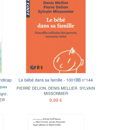
andicap
Le bébé dans sa famille - 1001BB n°144
iques
PIERRE DELION
,
DENIS MELLIER
,
SYLVAIN
MISSONNIER
RFF-
9,99 €
IER