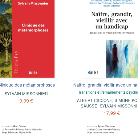
linique des métamorphoses
Naître, grandir, vieillir avec un h
Transitions et remaniements psych
SYLVAIN MISSONNIER
9,99 €
ALBERT CICCONE
,
SIMONE KO
SAUSSE
,
SYLVAIN MISSONN
17,99 €