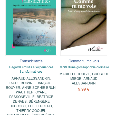
Transidentités
Comme tu me vois
Regards croisés et expériences
Récits d'une grossophobie ordinaire
transformatrices
MARIELLE TOULZE
,
GRÉGORI
ARNAUD ALESSANDRIN
,
MIÈGE
,
ARNAUD
LAURE BOIVIN
,
FRANÇOISE
ALESSANDRIN
BOUYER
,
ANNE-SOPHIE BRUN-
9,99 €
WAUTHIER
,
CYANE
DASSONEVILLE
,
BÉATRICE
DENAES
,
BÉRENGÈRE
DUCROCQ
,
LEE FERRERO
,
THIERRY GOQUEL