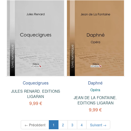
Coquecigrues
Daphné
Opéra
JULES RENARD
,
EDITIONS
LIGARAN
JEAN DE LA FONTAINE
,
9,99 €
EDITIONS LIGARAN
9,99 €
(current)
← Précédent
1
2
3
4
Suivant →