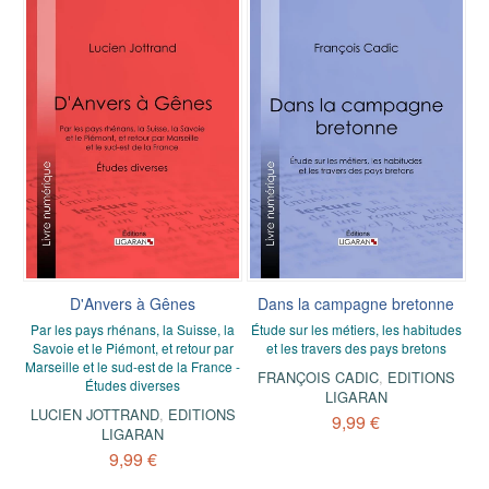
D'Anvers à Gênes
Dans la campagne bretonne
Par les pays rhénans, la Suisse, la
Étude sur les métiers, les habitudes
Savoie et le Piémont, et retour par
et les travers des pays bretons
Marseille et le sud-est de la France -
FRANÇOIS CADIC
,
EDITIONS
Études diverses
LIGARAN
LUCIEN JOTTRAND
,
EDITIONS
9,99 €
LIGARAN
9,99 €