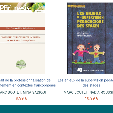
rait de la professionnalisation de
Les enjeux de la supervision péd
gnement en contextes francophones
des stages
ARC BOUTET
,
MINA SADIQUI
MARC BOUTET
,
NADIA ROUSS
9,99 €
10,99 €