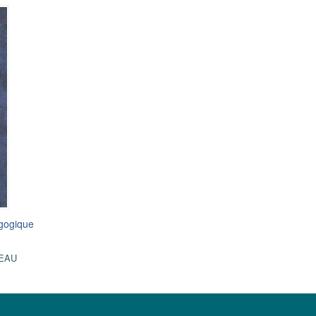
agogique
EAU