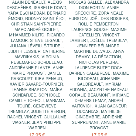
ALAIN DENEAULT
,
ALEXIS
NICOLAS SALLÉE
,
ALEXANDRA
DESCHÊNES
,
ISABELLE DOWD
,
DION-FORTIN
,
ANNIE
YARA EL-GHADBAN
,
BERNARD
GRÉGOIRE
,
ZORA NEALE
ÉMOND
,
RODNEY SAINT-ÉLOI
,
HURSTON
,
JOËL DES ROSIERS
,
CHRISTIAN SAINT-PIERRE
,
ROLLIE PEMBERTON
,
MARC-ANDRÉ GOULET
,
LAURENCE GOUGH
,
MAXIME
M'HAMMED KILITO
,
RICARDO
CATELLIER
,
VINCENT
LAMOUR
,
STEVE LEGAULT
,
LAMBERT
,
JOËLLE TREMBLAY
,
JULIANA LÉVEILLÉ-TRUDEL
,
JENNIFER BÉLANGER
,
JUDITH LUSSIER
,
CATHERINE
MARTINE DELVAUX
,
ANNA
MAVRIKAKIS
,
VIRGINIA
DEMAY
,
LA RÉDACTION
,
PESEMAPEO BORDELEAU
,
NICHOLAS PEREIRA
,
ANDRÉANNE PLANTE
,
ANNE-
LAURENCE BUTET-ROCH
,
MARIE PROVOST
,
DANIEL
DARREN CALABRESE
,
MAXIME
RANCOURT
,
KIEV RENAUD
,
BILODEAU
,
JOHANNIE
XAVIER SAVARD-FOURNIER
,
GAUDREAULT
,
MYRIAM
LEANNE SHAPTON
,
MAÏKA
EDDAHIA
,
JACYNTHE NADEAU
,
SONDARJEE
,
SOPHOCLE
,
CORALIE BEAUMONT
,
MIRIANE
CAMILLE TOFFOLI
,
MARIAMA
DEMERS-LEMAY
,
ANDREÏ
TOURÉ
,
GENEVIÈVE
VAITOVICH
,
XUÂN GAGNEUR
TREMBLAY
,
JULIETTE VERLIN
,
DUCANDAS
,
MATHILDE
RACHEL VINCENT
,
GUILLAUME
GINGEMBRE
,
ADRIENNE
WAGNER
,
JEAN-PHILIPPE
SURPRENANT
,
ANNE-MARIE
WARREN
PROVOST
17,95 €
17,95 €