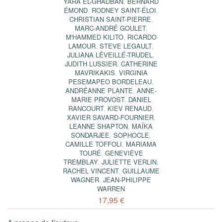
YARA EL-GHADBAN
,
BERNARD
ÉMOND
,
RODNEY SAINT-ÉLOI
,
CHRISTIAN SAINT-PIERRE
,
MARC-ANDRÉ GOULET
,
M'HAMMED KILITO
,
RICARDO
LAMOUR
,
STEVE LEGAULT
,
JULIANA LÉVEILLÉ-TRUDEL
,
JUDITH LUSSIER
,
CATHERINE
MAVRIKAKIS
,
VIRGINIA
PESEMAPEO BORDELEAU
,
ANDRÉANNE PLANTE
,
ANNE-
MARIE PROVOST
,
DANIEL
RANCOURT
,
KIEV RENAUD
,
XAVIER SAVARD-FOURNIER
,
LEANNE SHAPTON
,
MAÏKA
SONDARJEE
,
SOPHOCLE
,
CAMILLE TOFFOLI
,
MARIAMA
TOURÉ
,
GENEVIÈVE
TREMBLAY
,
JULIETTE VERLIN
,
RACHEL VINCENT
,
GUILLAUME
WAGNER
,
JEAN-PHILIPPE
WARREN
17,95 €