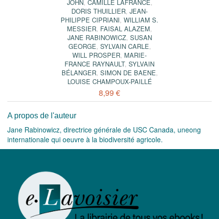
JOHN
,
CAMILLE LAFRANCE
,
DORIS THUILLIER
,
JEAN-
PHILIPPE CIPRIANI
,
WILLIAM S.
MESSIER
,
FAISAL ALAZEM
,
JANE RABINOWICZ
,
SUSAN
GEORGE
,
SYLVAIN CARLE
,
WILL PROSPER
,
MARIE-
FRANCE RAYNAULT
,
SYLVAIN
BÉLANGER
,
SIMON DE BAENE
,
LOUISE CHAMPOUX-PAILLÉ
8,99 €
A propos de l'auteur
Jane Rabinowicz, directrice générale de USC Canada, uneong
internationale qui oeuvre à la biodiversité agricole.