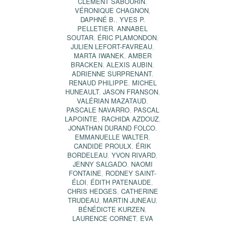
CLÉMENT SABOURIN
,
VÉRONIQUE CHAGNON
,
DAPHNÉ B.
,
YVES P.
PELLETIER
,
ANNABEL
SOUTAR
,
ÉRIC PLAMONDON
,
JULIEN LEFORT-FAVREAU
,
MARTA IWANEK
,
AMBER
BRACKEN
,
ALEXIS AUBIN
,
ADRIENNE SURPRENANT
,
RENAUD PHILIPPE
,
MICHEL
HUNEAULT
,
JASON FRANSON
,
VALÉRIAN MAZATAUD
,
PASCALE NAVARRO
,
PASCAL
LAPOINTE
,
RACHIDA AZDOUZ
,
JONATHAN DURAND FOLCO
,
EMMANUELLE WALTER
,
CANDIDE PROULX
,
ÉRIK
BORDELEAU
,
YVON RIVARD
,
JENNY SALGADO
,
NAOMI
FONTAINE
,
RODNEY SAINT-
ÉLOI
,
ÉDITH PATENAUDE
,
CHRIS HEDGES
,
CATHERINE
TRUDEAU
,
MARTIN JUNEAU
,
BÉNÉDICTE KURZEN
,
LAURENCE CORNET
,
EVA