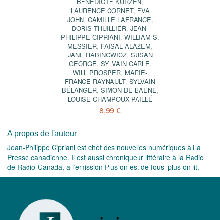
BÉNÉDICTE KURZEN
,
LAURENCE CORNET
,
EVA
JOHN
,
CAMILLE LAFRANCE
,
DORIS THUILLIER
,
JEAN-
PHILIPPE CIPRIANI
,
WILLIAM S.
MESSIER
,
FAISAL ALAZEM
,
JANE RABINOWICZ
,
SUSAN
GEORGE
,
SYLVAIN CARLE
,
WILL PROSPER
,
MARIE-
FRANCE RAYNAULT
,
SYLVAIN
BÉLANGER
,
SIMON DE BAENE
,
LOUISE CHAMPOUX-PAILLÉ
8,99 €
A propos de l'auteur
Jean-Philippe Cipriani est chef des nouvelles numériques à La
Presse canadienne. Il est aussi chroniqueur littéraire à la Radio
de Radio-Canada, à l’émission Plus on est de fous, plus on lit.