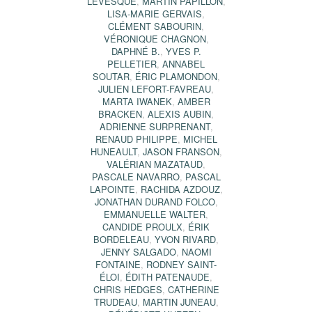
LEVESQUE
,
MARTIN PAPILLON
,
LISA-MARIE GERVAIS
,
CLÉMENT SABOURIN
,
VÉRONIQUE CHAGNON
,
DAPHNÉ B.
,
YVES P.
PELLETIER
,
ANNABEL
SOUTAR
,
ÉRIC PLAMONDON
,
JULIEN LEFORT-FAVREAU
,
MARTA IWANEK
,
AMBER
BRACKEN
,
ALEXIS AUBIN
,
ADRIENNE SURPRENANT
,
RENAUD PHILIPPE
,
MICHEL
HUNEAULT
,
JASON FRANSON
,
VALÉRIAN MAZATAUD
,
PASCALE NAVARRO
,
PASCAL
LAPOINTE
,
RACHIDA AZDOUZ
,
JONATHAN DURAND FOLCO
,
EMMANUELLE WALTER
,
CANDIDE PROULX
,
ÉRIK
BORDELEAU
,
YVON RIVARD
,
JENNY SALGADO
,
NAOMI
FONTAINE
,
RODNEY SAINT-
ÉLOI
,
ÉDITH PATENAUDE
,
CHRIS HEDGES
,
CATHERINE
TRUDEAU
,
MARTIN JUNEAU
,