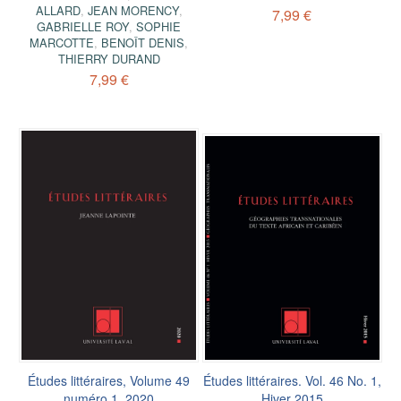
ALLARD
,
JEAN MORENCY
,
7,99 €
GABRIELLE ROY
,
SOPHIE
MARCOTTE
,
BENOÎT DENIS
,
THIERRY DURAND
7,99 €
Études littéraires, Volume 49
Études littéraires. Vol. 46 No. 1,
numéro 1, 2020
Hiver 2015