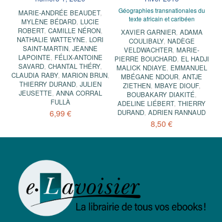
Géographies transnationales du
MARIE-ANDRÉE BEAUDET
,
texte africain et caribéen
MYLÈNE BÉDARD
,
LUCIE
ROBERT
,
CAMILLE NÉRON
,
XAVIER GARNIER
,
ADAMA
NATHALIE WATTEYNE
,
LORI
COULIBALY
,
NADÈGE
SAINT-MARTIN
,
JEANNE
VELDWACHTER
,
MARIE-
LAPOINTE
,
FÉLIX-ANTOINE
PIERRE BOUCHARD
,
EL HADJI
SAVARD
,
CHANTAL THÉRY
,
MALICK NDIAYE
,
EMMANUEL
CLAUDIA RABY
,
MARION BRUN
,
MBÉGANE NDOUR
,
ANTJE
THIERRY DURAND
,
JULIEN
ZIETHEN
,
MBAYE DIOUF
,
JEUSETTE
,
ANNA CORRAL
BOUBAKARY DIAKITÉ
,
FULLÀ
ADELINE LIÉBERT
,
THIERRY
6,99 €
DURAND
,
ADRIEN RANNAUD
8,50 €