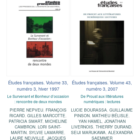
Études françaises. Volume 33,
Études françaises. Volume 43,
numéro 3, hiver 1997
numéro 3, 2007
Le Survenant et Bonheur d’occasion
De Proust aux littératures
: rencontre de deux mondes
numériques : lectures
PIERRE NEPVEU
,
FRANÇOIS
LUCIE BOURASSA
,
GUILLAUME
RICARD
,
GILLES MARCOTTE
,
PINSON
,
MATHIEU BÉLISLE
,
PATRICIA SMART
,
MICHELINE
YAN HAMEL
,
JONATHAN
CAMBRON
,
LORI SAINT-
LIVERNOIS
,
THIERRY DURAND
,
MARTIN
,
SYLVIE LAMARRE
,
SEIJI MARUKAWA
,
ALEXANDRA
LAURE NEUVILLE
,
JACQUES
SAEMMER