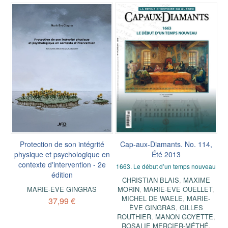
Protection de son intégrité
Cap-aux-Diamants. No. 114,
physique et psychologique en
Été 2013
contexte d'intervention - 2e
1663. Le début d’un temps nouveau
édition
CHRISTIAN BLAIS
,
MAXIME
MARIE-ÈVE GINGRAS
MORIN
,
MARIE-EVE OUELLET
,
MICHEL DE WAELE
,
MARIE-
37,99 €
ÈVE GINGRAS
,
GILLES
ROUTHIER
,
MANON GOYETTE
,
ROSALIE MERCIER-MÉTHÉ
,