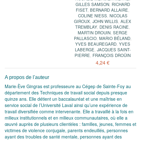
GILLES SAMSON
,
RICHARD
FISET
,
BERNARD ALLAIRE
,
COLINE NIESS
,
NICOLAS
GIROUX
,
JOHN WILLIS
,
ALEX
TREMBLAY
,
DENIS RACINE
,
MARTIN DROUIN
,
SERGE
PALLASCIO
,
MARIO BÉLAND
,
YVES BEAUREGARD
,
YVES
LABERGE
,
JACQUES SAINT-
PIERRE
,
FRANÇOIS DROÜIN
4,24 €
A propos de l'auteur
Marie-Ève Gingras est professeure au Cégep de Sainte-Foy au
département des Techniques de travail social depuis presque
quinze ans. Elle détient un baccalauréat et une maîtrise en
service social de l’Université Laval ainsi qu’une expérience de
travail diversifiée comme intervenante. Elle a travaillé à la fois en
milieux institutionnels et en milieux communautaires, où elle a
œuvré auprès de plusieurs clientèles : familles, jeunes, femmes et
victimes de violence conjugale, parents endeuillés, personnes
ayant des troubles de santé mentale, personnes ayant des