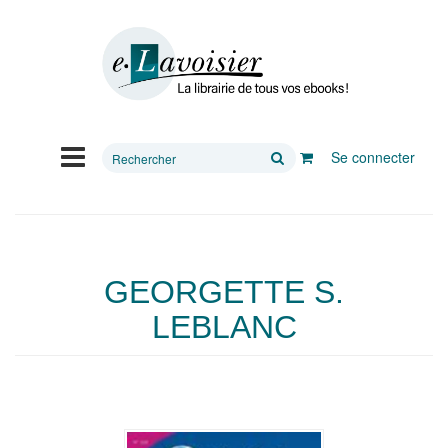
Rechercher
Se connecter
sur
le
site
GEORGETTE S.
LEBLANC