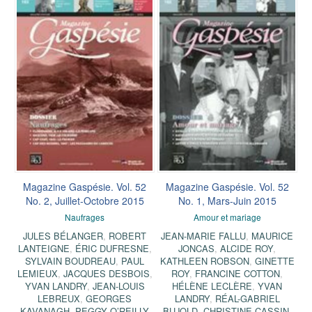
Magazine Gaspésie. Vol. 52
Magazine Gaspésie. Vol. 52
No. 2, Juillet-Octobre 2015
No. 1, Mars-Juin 2015
Naufrages
Amour et mariage
JULES BÉLANGER
,
ROBERT
JEAN-MARIE FALLU
,
MAURICE
LANTEIGNE
,
ÉRIC DUFRESNE
,
JONCAS
,
ALCIDE ROY
,
SYLVAIN BOUDREAU
,
PAUL
KATHLEEN ROBSON
,
GINETTE
LEMIEUX
,
JACQUES DESBOIS
,
ROY
,
FRANCINE COTTON
,
YVAN LANDRY
,
JEAN-LOUIS
HÉLÈNE LECLÈRE
,
YVAN
LEBREUX
,
GEORGES
LANDRY
,
RÉAL-GABRIEL
KAVANAGH
,
PEGGY O’REILLY
BUJOLD
,
CHRISTINE CASSIN
,