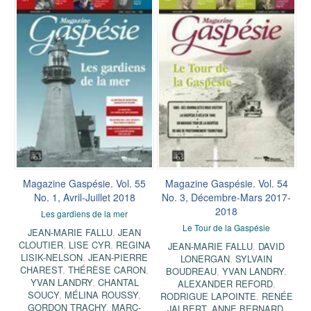
Magazine Gaspésie. Vol. 55
Magazine Gaspésie. Vol. 54
No. 1, Avril-Juillet 2018
No. 3, Décembre-Mars 2017-
2018
Les gardiens de la mer
Le Tour de la Gaspésie
JEAN-MARIE FALLU
,
JEAN
CLOUTIER
,
LISE CYR
,
REGINA
JEAN-MARIE FALLU
,
DAVID
LISIK-NELSON
,
JEAN-PIERRE
LONERGAN
,
SYLVAIN
CHAREST
,
THÉRÈSE CARON
,
BOUDREAU
,
YVAN LANDRY
,
YVAN LANDRY
,
CHANTAL
ALEXANDER REFORD
,
SOUCY
,
MÉLINA ROUSSY
,
RODRIGUE LAPOINTE
,
RENÉE
GORDON TRACHY
,
MARC-
JALBERT
,
ANNE BERNARD
,