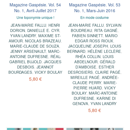
Magazine Gaspésie. Vol. 54
Magazine Gaspésie. Vol. 53
No. 1, Avril-Juillet 2017
No. 1, Mars-Juin 2016
Une toponymie unique !
En mode costume
JEAN-MARIE FALLU
,
HENRI
JEAN-MARIE FALLU
,
SYLVAIN
DORION
,
DANIELLE E. CYR
,
BOUDREAU
,
RITA GAGNÉ
,
YVAN LANDRY
,
MAXIME ST-
FABIEN SINNETT
,
MARIO
AMOUR
,
NICOLAS BRAZEAU
,
EDGAR ROSS RIOUX
,
MARIE-CLAUDE DE SOUZA
,
JACQUELINE JOSEPH
,
LOUIS
JENNY ARSENAULT
,
MARC-
BERNARD
,
HÉLÈNE LECLÈRE
,
ANTOINE DUFRESNE
,
RÉAL-
RHÉA COLLIN
,
LOUIS
GABRIEL BUJOLD
,
JACQUES
ABDELNOUR
,
GÉRALD
DESBOIS
,
JEANNOT
D’AMBOISE
,
ESTHER
BOURDAGES
,
VICKY BOULAY
DESROSIERS
,
CLAIRE PAGÉ
,
MIREILLE PAGÉ
,
ANDRÉE-
5,80 €
CLAUDE PERRY
,
MARIE-
PIERRE HUARD
,
VICKY
BOULAY
,
MARC-ANTOINE
DUFRESNE
,
KARINE DI
GENOVA
,
YVAN LANDRY
5,80 €