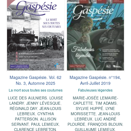
Magazine Gaspésie. Vol. 62
Magazine Gaspésie. n°194,
No. 3, Automne 2025
Avril-Juillet 2019
La mort sous toutes ses coutumes
Fabuleuses légendes
LUCE DES AULNIERS
,
LOUISE
MARIE-JOSÉE LEMAIRE-
LANDRY
,
JENNY LÉVESQUE
,
CAPLETTE
,
TIM ADAMS
,
RÉGINALD DAY
,
JEAN-LOUIS
SYLVIE HUPPÉ
,
LYNE
LEBREUX
,
CYNTHIA
MORISSETTE
,
JEAN-LOUIS
PATTERSON
,
ALLISON
LEBREUX
,
LUC ANDRÉ
SERVANT
,
PAUL LEMIEUX
,
PLOURDE
,
FRANÇOIS BLOUIN
,
CLARENCE LEBRETON
,
GUILLAUME LEMIEUX
,