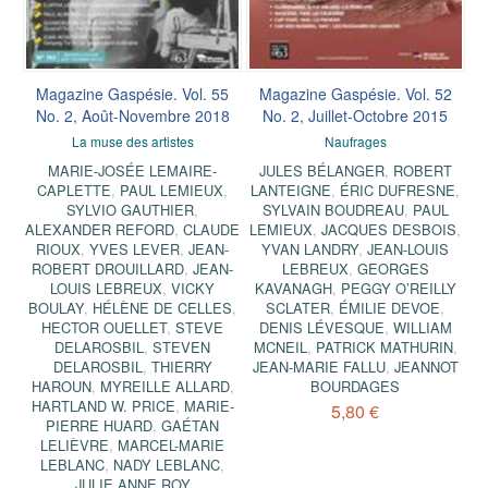
Magazine Gaspésie. Vol. 55
Magazine Gaspésie. Vol. 52
No. 2, Août-Novembre 2018
No. 2, Juillet-Octobre 2015
La muse des artistes
Naufrages
MARIE-JOSÉE LEMAIRE-
JULES BÉLANGER
,
ROBERT
CAPLETTE
,
PAUL LEMIEUX
,
LANTEIGNE
,
ÉRIC DUFRESNE
,
SYLVIO GAUTHIER
,
SYLVAIN BOUDREAU
,
PAUL
ALEXANDER REFORD
,
CLAUDE
LEMIEUX
,
JACQUES DESBOIS
,
RIOUX
,
YVES LEVER
,
JEAN-
YVAN LANDRY
,
JEAN-LOUIS
ROBERT DROUILLARD
,
JEAN-
LEBREUX
,
GEORGES
LOUIS LEBREUX
,
VICKY
KAVANAGH
,
PEGGY O’REILLY
BOULAY
,
HÉLÈNE DE CELLES
,
SCLATER
,
ÉMILIE DEVOE
,
HECTOR OUELLET
,
STEVE
DENIS LÉVESQUE
,
WILLIAM
DELAROSBIL
,
STEVEN
MCNEIL
,
PATRICK MATHURIN
,
DELAROSBIL
,
THIERRY
JEAN-MARIE FALLU
,
JEANNOT
HAROUN
,
MYREILLE ALLARD
,
BOURDAGES
HARTLAND W. PRICE
,
MARIE-
5,80 €
PIERRE HUARD
,
GAÉTAN
LELIÈVRE
,
MARCEL-MARIE
LEBLANC
,
NADY LEBLANC
,
JULIE ANNE ROY