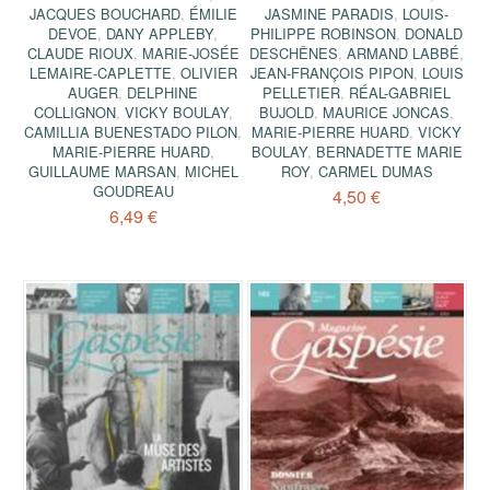
JACQUES BOUCHARD
,
ÉMILIE
JASMINE PARADIS
,
LOUIS-
DEVOE
,
DANY APPLEBY
,
PHILIPPE ROBINSON
,
DONALD
CLAUDE RIOUX
,
MARIE-JOSÉE
DESCHÊNES
,
ARMAND LABBÉ
,
LEMAIRE-CAPLETTE
,
OLIVIER
JEAN-FRANÇOIS PIPON
,
LOUIS
AUGER
,
DELPHINE
PELLETIER
,
RÉAL-GABRIEL
COLLIGNON
,
VICKY BOULAY
,
BUJOLD
,
MAURICE JONCAS
,
CAMILLIA BUENESTADO PILON
,
MARIE-PIERRE HUARD
,
VICKY
MARIE-PIERRE HUARD
,
BOULAY
,
BERNADETTE MARIE
GUILLAUME MARSAN
,
MICHEL
ROY
,
CARMEL DUMAS
GOUDREAU
4,50 €
6,49 €