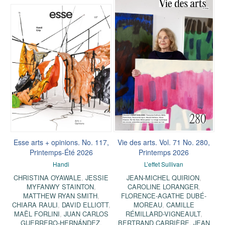
Esse arts + opinions. No. 117,
Vie des arts. Vol. 71 No. 280,
Printemps-Été 2026
Printemps 2026
Handi
L’effet Sullivan
CHRISTINA OYAWALE
,
JESSIE
JEAN-MICHEL QUIRION
,
MYFANWY STAINTON
,
CAROLINE LORANGER
,
MATTHEW RYAN SMITH
,
FLORENCE-AGATHE DUBÉ-
CHIARA RAULI
,
DAVID ELLIOTT
,
MOREAU
,
CAMILLE
MAËL FORLINI
,
JUAN CARLOS
RÉMILLARD-VIGNEAULT
,
GUERRERO-HERNÁNDEZ
,
BERTRAND CARRIÈRE
,
JEAN