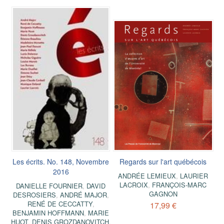
Les écrits. No. 148, Novembre
Regards sur l'art québécois
2016
ANDRÉE LEMIEUX
,
LAURIER
LACROIX
,
FRANÇOIS-MARC
DANIELLE FOURNIER
,
DAVID
GAGNON
DESROSIERS
,
ANDRÉ MAJOR
,
RENÉ DE CECCATTY
,
17,99 €
BENJAMIN HOFFMANN
,
MARIE
HUOT
,
DENIS GROZDANOVITCH
,