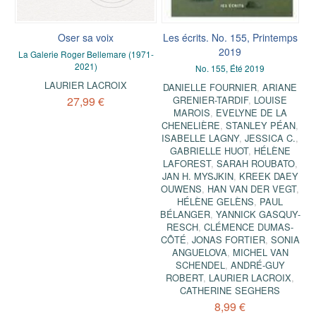
Oser sa voix
Les écrits. No. 155, Printemps
2019
La Galerie Roger Bellemare (1971-
2021)
No. 155, Été 2019
LAURIER LACROIX
DANIELLE FOURNIER
,
ARIANE
27,99 €
GRENIER-TARDIF
,
LOUISE
MAROIS
,
EVELYNE DE LA
CHENELIÈRE
,
STANLEY PÉAN
,
ISABELLE LAGNY
,
JESSICA C.
,
GABRIELLE HUOT
,
HÉLÈNE
LAFOREST
,
SARAH ROUBATO
,
JAN H. MYSJKIN
,
KREEK DAEY
OUWENS
,
HAN VAN DER VEGT
,
HÉLÈNE GELÈNS
,
PAUL
BÉLANGER
,
YANNICK GASQUY-
RESCH
,
CLÉMENCE DUMAS-
CÔTÉ
,
JONAS FORTIER
,
SONIA
ANGUELOVA
,
MICHEL VAN
SCHENDEL
,
ANDRÉ-GUY
ROBERT
,
LAURIER LACROIX
,
CATHERINE SEGHERS
8,99 €