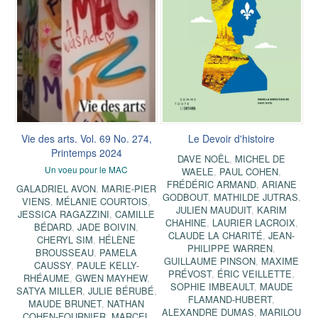
Vie des arts. Vol. 69 No. 274,
Le Devoir d'histoire
Printemps 2024
DAVE NOËL
,
MICHEL DE
Un voeu pour le MAC
WAELE
,
PAUL COHEN
,
FRÉDÉRIC ARMAND
,
ARIANE
GALADRIEL AVON
,
MARIE-PIER
GODBOUT
,
MATHILDE JUTRAS
,
VIENS
,
MÉLANIE COURTOIS
,
JULIEN MAUDUIT
,
KARIM
JESSICA RAGAZZINI
,
CAMILLE
CHAHINE
,
LAURIER LACROIX
,
BÉDARD
,
JADE BOIVIN
,
CLAUDE LA CHARITÉ
,
JEAN-
CHERYL SIM
,
HÉLÈNE
PHILIPPE WARREN
,
BROUSSEAU
,
PAMELA
GUILLAUME PINSON
,
MAXIME
CAUSSY
,
PAULE KELLY-
PRÉVOST
,
ÉRIC VEILLETTE
,
RHÉAUME
,
GWEN MAYHEW
,
SOPHIE IMBEAULT
,
MAUDE
SATYA MILLER
,
JULIE BÉRUBÉ
,
FLAMAND-HUBERT
,
MAUDE BRUNET
,
NATHAN
ALEXANDRE DUMAS
,
MARILOU
COHEN-FOURNIER
,
MARCEL