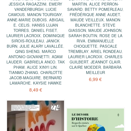
JESSICA RAGAZZINI
,
EMERY
MARTIN
,
ALICE PERRON-
VANDERBURGH
,
LUCIE
SAVARD
,
BETTY POMERLEAU
,
CAMOUS
,
MANON TOURIGNY
,
FRÉDÉRIQUE ANNE AUDET
,
ANNE-MARIE DUBOIS
,
ABIGAIL
MAUDE VEILLEUX
,
MANON
E. CELIS
,
HANSS LUJAN
BLANCHETTE
,
STEVE
TORRES
,
DANIEL FISET
,
GIASSON
,
MAUDE JOHNSON
,
LAURIER LACROIX
,
DOMINIQUE
SARAH BOUTIN
,
ROSE DE LA
SIROIS-ROULEAU
,
JANICK
RIVA
,
EMMANUELLE
BURN
,
JULIE ALARY LAVALLÉE
,
CHOQUETTE
,
PASCALE
QING SHENG
,
MARCO
TREMBLAY
,
ARIEL RONDEAU
,
ANTONIO GIOVANETTI
,
ADAM
LAURIER LACROIX
,
CHARLES
LAUDER
,
GABRIELA ANCO
,
TAK
GUILBERT
,
JEANNOT CLAIR
,
PHAM
,
ALICE XINYI LIN
,
CLAIRE MOEDER
,
BARBARA
TIANMO ZHANG
,
CHARLOTTE
MEILLEUR
JACOB-MAGUIRE
,
BERNARD
6,99 €
LAMARCHE
,
KAYSIE HAWKE
8,49 €