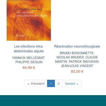
Les infections intra-
Réanimation neurochirurgicale
abdominales aiguës
BRUNO BISSONNETTE
,
NICOLAS BRUDER
,
CLAUDE
YANNICK MELLÉDANT
,
MARTIN
,
PATRICK RAVUSSIN
,
PHILIPPE SEGUIN
JEAN-LOUIS VINCENT
64,99 €
82,00 €
(current)
← Précédent
1
2
Suivant →