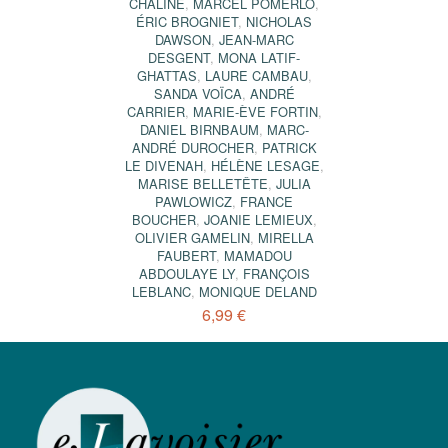
CHALINE
,
MARCEL POMERLO
,
ÉRIC BROGNIET
,
NICHOLAS
DAWSON
,
JEAN-MARC
DESGENT
,
MONA LATIF-
GHATTAS
,
LAURE CAMBAU
,
SANDA VOÏCA
,
ANDRÉ
CARRIER
,
MARIE-ÈVE FORTIN
,
DANIEL BIRNBAUM
,
MARC-
ANDRÉ DUROCHER
,
PATRICK
LE DIVENAH
,
HÉLÈNE LESAGE
,
MARISE BELLETÊTE
,
JULIA
PAWLOWICZ
,
FRANCE
BOUCHER
,
JOANIE LEMIEUX
,
OLIVIER GAMELIN
,
MIRELLA
FAUBERT
,
MAMADOU
ABDOULAYE LY
,
FRANÇOIS
LEBLANC
,
MONIQUE DELAND
6,99 €