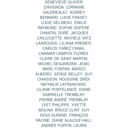
GENEVIÈVE OLIVIER-
D’AVIGNON
,
LORRAINE
GAUDREAULT
,
AUDREY
BERNARD
,
LUCIE FRADET
,
LUCIE GÉLINEAU
,
ÉMILIE
RAYMOND
,
SOPHIE DUPÉRÉ
,
CHANTAL DORÉ
,
JACQUES
CAILLOUETTE
,
MICHÈLE VATZ
LAAROUSSI
,
LILIANA KREMER
,
CARLOS YÁÑEZ CANAL
,
LINAMAR CAMPOS FLORES
,
CLAIRE DE SAINT MARTIN
,
MICHEL DESJARDINS
,
JEAN-
MARC FONTAN
,
MARCO
ALBERIO
,
SERGE BELLEY
,
GUY
CHIASSON
,
HOUSSINE DRIDI
,
NATHALIE LAFRANCHISE
,
LILIANE PORTELANCE
,
DIANE-
GABRIELLE TREMBLAY
,
PIERRE-ANDRÉ TREMBLAY
,
LYET PHILIPPE
,
YVETTE
MOLINA
,
BRUCE CLINT
,
GUY
SIOUI DURAND
,
FRANÇOIS
RACINE
,
DIANE ALALOUF-HALL
,
ANDRÉE FORTIN
,
LAURIE