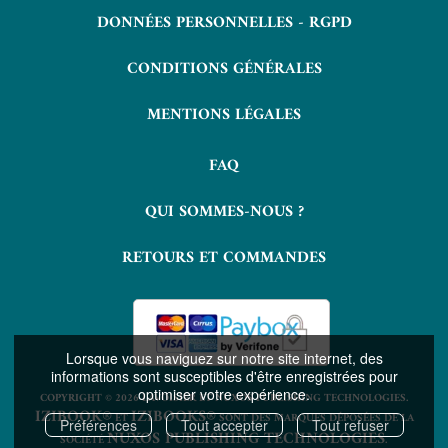
DONNÉES PERSONNELLES - RGPD
CONDITIONS GÉNÉRALES
MENTIONS LÉGALES
FAQ
QUI SOMMES-NOUS ?
RETOURS ET COMMANDES
Lorsque vous naviguez sur notre site internet, des
informations sont susceptibles d'être enregistrées pour
optimiser votre expérience.
COPYRIGHT © 2026 LAVOISIER ET NUXOS PUBLISHING TECHNOLOGIES.
IZIBOOK®
IZIBOOKS®
ET
SONT DES MARQUES DÉPOSÉES DE LA
Préférences
Tout accepter
Tout refuser
NUXOS PUBLISHING TECHNOLOGIES
SOCIÉTÉ
.