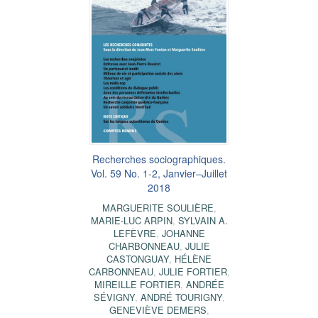
Recherches sociographiques.
Vol. 59 No. 1-2, Janvier–Juillet
2018
MARGUERITE SOULIÈRE
,
MARIE-LUC ARPIN
,
SYLVAIN A.
LEFÈVRE
,
JOHANNE
CHARBONNEAU
,
JULIE
CASTONGUAY
,
HÉLÈNE
CARBONNEAU
,
JULIE FORTIER
,
MIREILLE FORTIER
,
ANDRÉE
SÉVIGNY
,
ANDRÉ TOURIGNY
,
GENEVIÈVE DEMERS
,