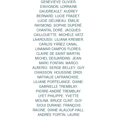
GENEVIÈVE OLIVIER-
D’AVIGNON
,
LORRAINE
GAUDREAULT
,
AUDREY
BERNARD
,
LUCIE FRADET
,
LUCIE GÉLINEAU
,
ÉMILIE
RAYMOND
,
SOPHIE DUPÉRÉ
,
CHANTAL DORÉ
,
JACQUES
CAILLOUETTE
,
MICHÈLE VATZ
LAAROUSSI
,
LILIANA KREMER
,
CARLOS YÁÑEZ CANAL
,
LINAMAR CAMPOS FLORES
,
CLAIRE DE SAINT MARTIN
,
MICHEL DESJARDINS
,
JEAN-
MARC FONTAN
,
MARCO
ALBERIO
,
SERGE BELLEY
,
GUY
CHIASSON
,
HOUSSINE DRIDI
,
NATHALIE LAFRANCHISE
,
LILIANE PORTELANCE
,
DIANE-
GABRIELLE TREMBLAY
,
PIERRE-ANDRÉ TREMBLAY
,
LYET PHILIPPE
,
YVETTE
MOLINA
,
BRUCE CLINT
,
GUY
SIOUI DURAND
,
FRANÇOIS
RACINE
,
DIANE ALALOUF-HALL
,
ANDRÉE FORTIN
,
LAURIE