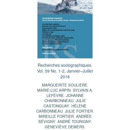
Recherches sociographiques.
Vol. 59 No. 1-2, Janvier–Juillet
2018
MARGUERITE SOULIÈRE
,
MARIE-LUC ARPIN
,
SYLVAIN A.
LEFÈVRE
,
JOHANNE
CHARBONNEAU
,
JULIE
CASTONGUAY
,
HÉLÈNE
CARBONNEAU
,
JULIE FORTIER
,
MIREILLE FORTIER
,
ANDRÉE
SÉVIGNY
,
ANDRÉ TOURIGNY
,
GENEVIÈVE DEMERS
,