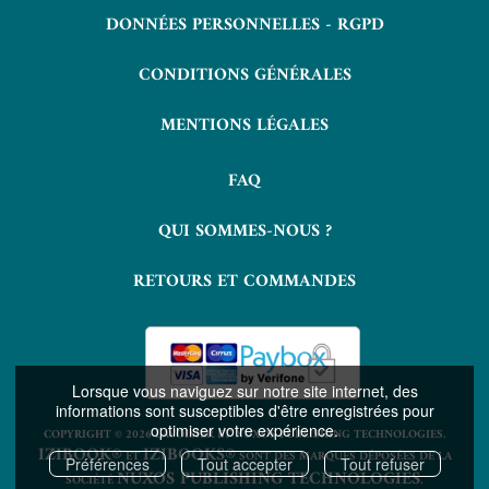
DONNÉES PERSONNELLES - RGPD
CONDITIONS GÉNÉRALES
MENTIONS LÉGALES
FAQ
QUI SOMMES-NOUS ?
RETOURS ET COMMANDES
Lorsque vous naviguez sur notre site internet, des
informations sont susceptibles d'être enregistrées pour
optimiser votre expérience.
COPYRIGHT © 2026 LAVOISIER ET NUXOS PUBLISHING TECHNOLOGIES.
IZIBOOK®
IZIBOOKS®
ET
SONT DES MARQUES DÉPOSÉES DE LA
Préférences
Tout accepter
Tout refuser
NUXOS PUBLISHING TECHNOLOGIES
SOCIÉTÉ
.