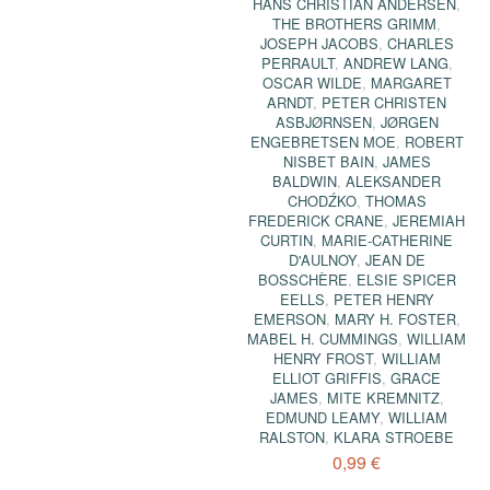
HANS CHRISTIAN ANDERSEN
,
THE BROTHERS GRIMM
,
JOSEPH JACOBS
,
CHARLES
PERRAULT
,
ANDREW LANG
,
OSCAR WILDE
,
MARGARET
ARNDT
,
PETER CHRISTEN
ASBJØRNSEN
,
JØRGEN
ENGEBRETSEN MOE
,
ROBERT
NISBET BAIN
,
JAMES
BALDWIN
,
ALEKSANDER
CHODŹKO
,
THOMAS
FREDERICK CRANE
,
JEREMIAH
CURTIN
,
MARIE-CATHERINE
D'AULNOY
,
JEAN DE
BOSSCHÈRE
,
ELSIE SPICER
EELLS
,
PETER HENRY
EMERSON
,
MARY H. FOSTER
,
MABEL H. CUMMINGS
,
WILLIAM
HENRY FROST
,
WILLIAM
ELLIOT GRIFFIS
,
GRACE
JAMES
,
MITE KREMNITZ
,
EDMUND LEAMY
,
WILLIAM
RALSTON
,
KLARA STROEBE
0,99 €