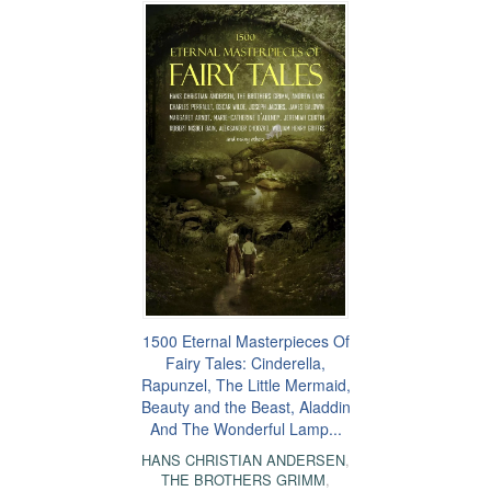
1500 Eternal Masterpieces Of
Fairy Tales: Cinderella,
Rapunzel, The Little Mermaid,
Beauty and the Beast, Aladdin
And The Wonderful Lamp...
HANS CHRISTIAN ANDERSEN
,
THE BROTHERS GRIMM
,