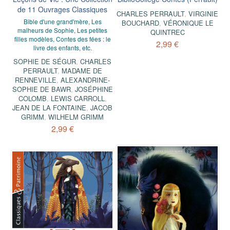
de 11 Ouvrages Classiques
CHARLES PERRAULT
,
VIRGINIE
Bible d'une grand'mère, Les
BOUCHARD
,
VÉRONIQUE LE
malheurs de Sophie, Les petites
QUINTREC
filles modèles, Contes des fées : le
2,99 €
livre des enfants, etc.
SOPHIE DE SÉGUR
,
CHARLES
PERRAULT
,
MADAME DE
RENNEVILLE
,
ALEXANDRINE-
SOPHIE DE BAWR
,
JOSÉPHINE
COLOMB
,
LEWIS CARROLL
,
JEAN DE LA FONTAINE
,
JACOB
GRIMM
,
WILHELM GRIMM
2,99 €