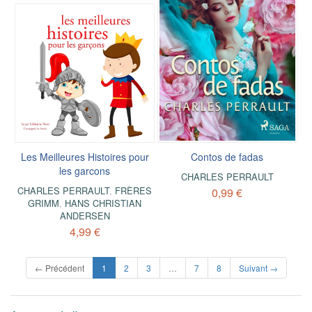
Les Meilleures Histoires pour
Contos de fadas
les garcons
CHARLES PERRAULT
CHARLES PERRAULT
,
FRÈRES
0,99 €
GRIMM
,
HANS CHRISTIAN
ANDERSEN
4,99 €
(current)
← Précédent
1
2
3
…
7
8
Suivant →