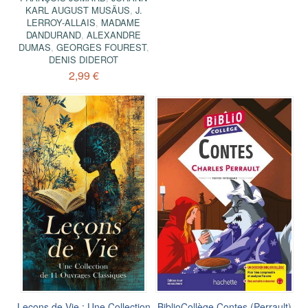
KARL AUGUST MUSÄUS
,
J.
LERROY-ALLAIS
,
MADAME
DANDURAND
,
ALEXANDRE
DUMAS
,
GEORGES FOUREST
,
DENIS DIDEROT
2,99 €
Leçons de Vie : Une Collection
BiblioCollège Contes (Perrault)