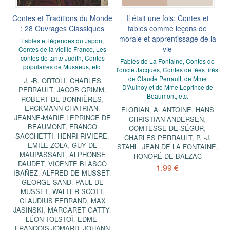
Contes et Traditions du Monde
Il était une fois: Contes et
: 28 Ouvrages Classiques
fables comme leçons de
morale et apprentissage de la
Fables et légendes du Japon,
vie
Contes de la vieille France, Les
contes de tante Judith, Contes
Fables de La Fontaine, Contes de
populaires de Musaeus, etc.
l'oncle Jacques, Contes de fées tirés
de Claude Perrault, de Mme
J. -B. ORTOLI
,
CHARLES
D'Aulnoy et de Mme Leprince de
PERRAULT
,
JACOB GRIMM
,
Beaumont, etc.
ROBERT DE BONNIÈRES
,
ERCKMANN-CHATRIAN
,
FLORIAN
,
A. ANTOINE
,
HANS
JEANNE-MARIE LEPRINCE DE
CHRISTIAN ANDERSEN
,
BEAUMONT
,
FRANCO
COMTESSE DE SÉGUR
,
SACCHETTI
,
HENRI RIVIERE
,
CHARLES PERRAULT
,
P. -J.
EMILE ZOLA
,
GUY DE
STAHL
,
JEAN DE LA FONTAINE
,
MAUPASSANT
,
ALPHONSE
HONORÉ DE BALZAC
DAUDET
,
VICENTE BLASCO
1,99 €
IBAÑEZ
,
ALFRED DE MUSSET
,
GEORGE SAND
,
PAUL DE
MUSSET
,
WALTER SCOTT
,
CLAUDIUS FERRAND
,
MAX
JASINSKI
,
MARGARET GATTY
,
LÉON TOLSTOÏ
,
EDME-
FRANÇOIS JOMARD
,
JOHANN