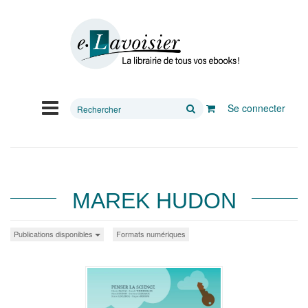
Rechercher
Se connecter
sur
le
site
MAREK HUDON
Publications disponibles
Formats numériques