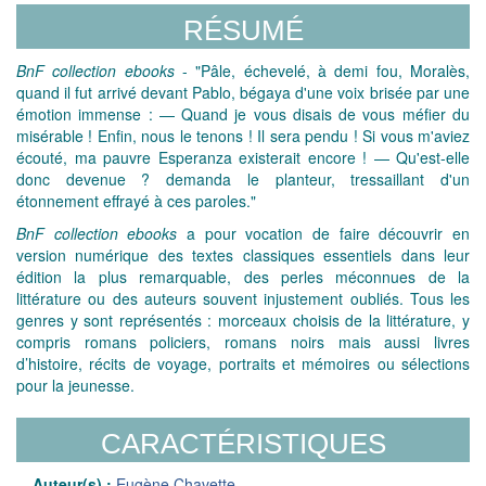
RÉSUMÉ
BnF collection ebooks
- "Pâle, échevelé, à demi fou, Moralès,
quand il fut arrivé devant Pablo, bégaya d'une voix brisée par une
émotion immense : — Quand je vous disais de vous méfier du
misérable ! Enfin, nous le tenons ! Il sera pendu ! Si vous m'aviez
écouté, ma pauvre Esperanza existerait encore ! — Qu'est-elle
donc devenue ? demanda le planteur, tressaillant d'un
étonnement effrayé à ces paroles."
BnF collection ebooks
a pour vocation de faire découvrir en
version numérique des textes classiques essentiels dans leur
édition la plus remarquable, des perles méconnues de la
littérature ou des auteurs souvent injustement oubliés. Tous les
genres y sont représentés : morceaux choisis de la littérature, y
compris romans policiers, romans noirs mais aussi livres
d’histoire, récits de voyage, portraits et mémoires ou sélections
pour la jeunesse.
CARACTÉRISTIQUES
Auteur(s) :
Eugène Chavette