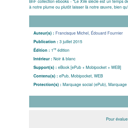
BnF collection ebooks - "Le XVe siècle est un temps de
à notre plume ou plutôt laisser là notre œuvre, bien qu
Auteur(s) :
Francisque Michel
,
Édouard Fournier
Publication :
3 juillet 2015
re
Édition :
1
édition
Intérieur :
Noir & blanc
Support(s) :
eBook [ePub + Mobipocket + WEB]
Contenu(s) :
ePub, Mobipocket, WEB
Protection(s) :
Marquage social (ePub), Marquage 
Pour évaluer