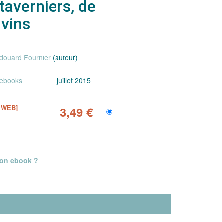
 taverniers, de
vins
douard Fournier
(auteur)
 ebooks
juillet 2015
 WEB]
3,49 €
mon ebook ?