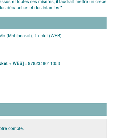
sses et toutes ses misères, il faudrait mettre un crêpe
u des débauches et des infamies."
Mo (Mobipocket), 1 octet (WEB)
ket + WEB] :
9782346011353
votre compte.