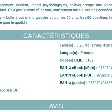
uisement, douleur, impact psychologique), celle-ci occupe une place 
e
uer. Cela justifie cette 2
édition, entièrement mise à jour des données
e « boîte à outils », organisée autour de 50 chapitres/50 questions il
le pour le quotidien.
CARACTÉRISTIQUES
Taille(s) :
5,93 Mo (ePub), 4,28
Langue(s) :
Français
Code(s) CLIL :
3169
EAN13 eBook [ePub] :
978270
EAN13 eBook [PDF] :
9782704
EAN13 (papier) :
97827040178
social (PDF)
AVIS