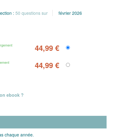
lection :
50 questions sur
février 2026
argement
44,99 €
gement
44,99 €
mon ebook ?
cas chaque année.