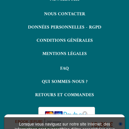
NOUS CONTACTER
DONNÉES PERSONNELLES - RGPD
CONDITIONS GÉNÉRALES
MENTIONS LÉGALES
FAQ
QUI SOMMES-NOUS ?
RETOURS ET COMMANDES
EBOOK [EPUB]
265 pages
18,99 €
Lorsque vous naviguez sur notre site internet, des
Téléchargement après achat