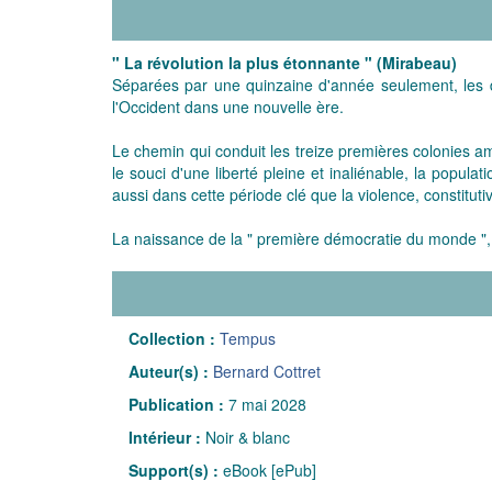
" La révolution la plus étonnante " (Mirabeau)
Séparées par une quinzaine d'année seulement, les deu
l'Occident dans une nouvelle ère.
Le chemin qui conduit les treize premières colonies am
le souci d'une liberté pleine et inaliénable, la populat
aussi dans cette période clé que la violence, constitut
La naissance de la " première démocratie du monde "
Collection :
Tempus
Auteur(s) :
Bernard Cottret
Publication :
7 mai 2028
Intérieur :
Noir & blanc
Support(s) :
eBook [ePub]