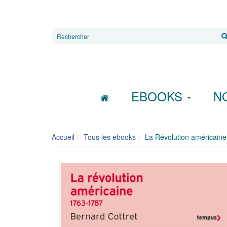
Rechercher
sur
le
site
EBOOKS
N
Accueil
Tous les ebooks
La Révolution américain