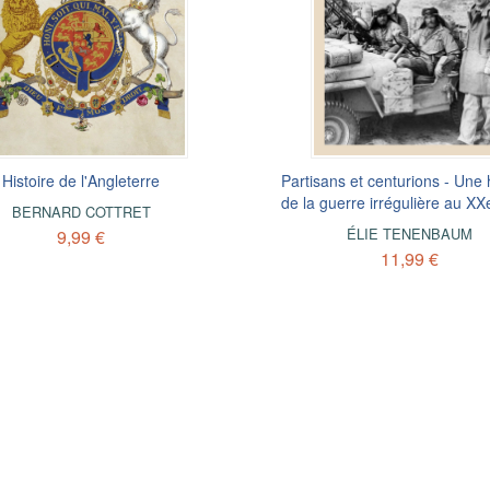
s mythes de la Seconde Guerre
Histoire de l'Angleterre
Du bon usage des commémorat
Partisans et centurions - Une h
mondiale
de la guerre irrégulière au XX
Histoire, mémoire et identité, XVIe-
BERNARD COTTRET
siècle
11,99 €
ÉLIE TENENBAUM
9,99 €
7,99 €
11,99 €