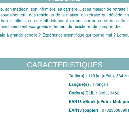
ie, son médecin, son infirmière, sa carrière... et sa maison de retraite
 soudainement, des résidents de la maison de retraite qui décèdent su
 hallucinations, ce cocktail détonnant va pousser au cours de cette lo
onnes semblent épargnées et tentent de résister et de comprendre.
le à grande échelle ? Expérience scientifique qui tourne mal ? Lorsque
CARACTÉRISTIQUES
Taille(s) :
119 ko (ePub), 334 ko
Langue(s) :
Français
Code(s) CLIL :
3453, 3452
EAN13 eBook [ePub + Mobipoc
EAN13 (papier) :
97823506890