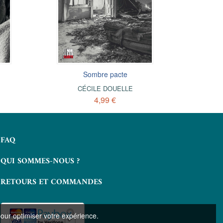
Obsession
Sombre pacte
Liv
So
ANNE WADDINGTON
CÉCILE DOUELLE
ANN
T
5,99 €
4,99 €
FAQ
QUI SOMMES-NOUS ?
RETOURS ET COMMANDES
pour optimiser votre expérience.