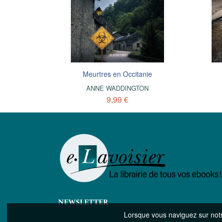
a tête
s
Meurtres en Occitanie
Joyeux Noël Alice !
ON
LIAS
ANNE WADDINGTON
DOMINIQUE FAGET
9,99 €
4,99 €
NEWSLETTER
Lorsque vous naviguez sur notre