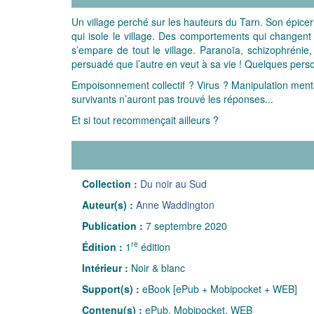
Un village perché sur les hauteurs du Tarn. Son épicer
qui isole le village. Des comportements qui changent
s’empare de tout le village. Paranoïa, schizophrénie,
persuadé que l’autre en veut à sa vie ! Quelques pers
Empoisonnement collectif ? Virus ? Manipulation menta
survivants n’auront pas trouvé les réponses...
Et si tout recommençait ailleurs ?
Collection :
Du noir au Sud
Auteur(s) :
Anne Waddington
Publication :
7 septembre 2020
re
Édition :
1
édition
Intérieur :
Noir & blanc
Support(s) :
eBook [ePub + Mobipocket + WEB]
Contenu(s) :
ePub, Mobipocket, WEB