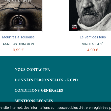
Meurtres à Toulouse
In memoriam
L'ultime trahison
Le vent des fous
ANNE WADDINGTON
ROSE PENN
ANNE WADDINGTON
VINCENT AZÉ
9,99 €
4,99 €
4,99 €
4,99 €
NOUS CONTACTER
DONNÉES PERSONNELLES - RGPD
CONDITIONS GÉNÉRALES
MENTIONS LÉGALES
 site internet, des informations sont susceptibles d'être enregistrées 