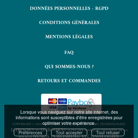
DONNÉES PERSONNELLES - RGPD
CONDITIONS GÉNÉRALES
MENTIONS LÉGALES
FAQ
QUI SOMMES-NOUS ?
RETOURS ET COMMANDES
Lorsque vous naviguez sur notre site internet, des
informations sont susceptibles d'être enregistrées pour
optimiser votre expérience.
COPYRIGHT © 2026 LAVOISIER ET NUXOS PUBLISHING TECHNOLOGIES.
IZIBOOK®
IZIBOOKS®
ET
SONT DES MARQUES DÉPOSÉES DE LA
Préférences
Tout accepter
Tout refuser
NUXOS PUBLISHING TECHNOLOGIES
SOCIÉTÉ
.