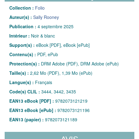
Collection :
Folio
Auteur(s) :
Sally Rooney
Publication :
4 septembre 2025
Intérieur :
Noir & blanc
Support(s) :
eBook [PDF], eBook [ePub]
Contenu(s) :
PDF, ePub
Protection(s) :
DRM Adobe (PDF), DRM Adobe (ePub)
Taille(s) :
2,62 Mo (PDF), 1,39 Mo (ePub)
Langue(s) :
Français
Code(s) CLIL :
3444, 3442, 3435
EAN13 eBook [PDF] :
9782073121219
EAN13 eBook [ePub] :
9782073121196
EAN13 (papier) :
9782073121189