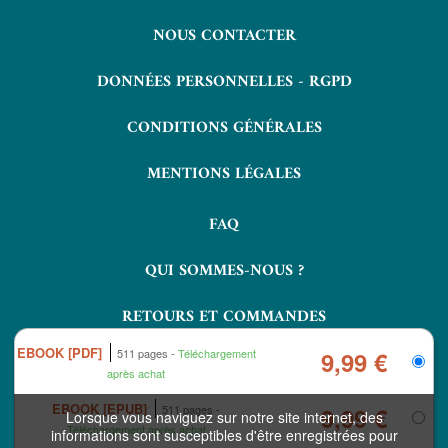
NOUS CONTACTER
DONNÉES PERSONNELLES - RGPD
CONDITIONS GÉNÉRALES
MENTIONS LÉGALES
FAQ
QUI SOMMES-NOUS ?
RETOURS ET COMMANDES
EBOOK [PDF]
511 pages
Téléchargement
9,99 €
après achat
EBOOK [EPUB]
511 pages
9,99 €
Lorsque vous naviguez sur notre site internet, des
Téléchargement après achat
informations sont susceptibles d'être enregistrées pour