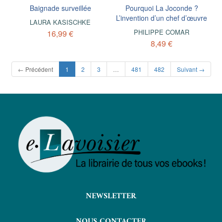
Baignade surveillée
Pourquoi La Joconde ?
L’invention d’un chef d’œuvre
LAURA KASISCHKE
PHILIPPE COMAR
16,99 €
8,49 €
(current)
← Précédent
1
2
3
…
481
482
Suivant →
NEWSLETTER
NOUS CONTACTER