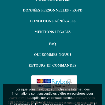
DONNÉES PERSONNELLES - RGPD
CONDITIONS GÉNÉRALES
MENTIONS LÉGALES
FAQ
QUI SOMMES-NOUS ?
RETOURS ET COMMANDES
Lorsque vous naviguez sur notre site internet, des
informations sont susceptibles d'être enregistrées pour
optimiser votre expérience.
COPYRIGHT © 2026 LAVOISIER ET NUXOS PUBLISHING TECHNOLOGIES.
IZIBOOK®
IZIBOOKS®
ET
SONT DES MARQUES DÉPOSÉES DE LA
Préférences
Tout accepter
Tout refuser