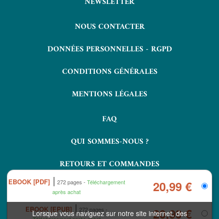
NEWSLETTER
NOUS CONTACTER
DONNÉES PERSONNELLES - RGPD
CONDITIONS GÉNÉRALES
MENTIONS LÉGALES
FAQ
QUI SOMMES-NOUS ?
RETOURS ET COMMANDES
EBOOK [PDF]
272 pages
Téléchargement
20,99 €
après achat
EBOOK [EPUB]
272 pages
20,99 €
Lorsque vous naviguez sur notre site internet, des