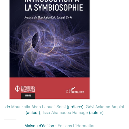
de
Mounkaïla Abdo Laouali Serki
(préface),
Gévi Ankomo Ampini
(auteur),
Issa Ahamadou Hamage
(auteur)
Maison d'édition :
Editions L'Harmattan