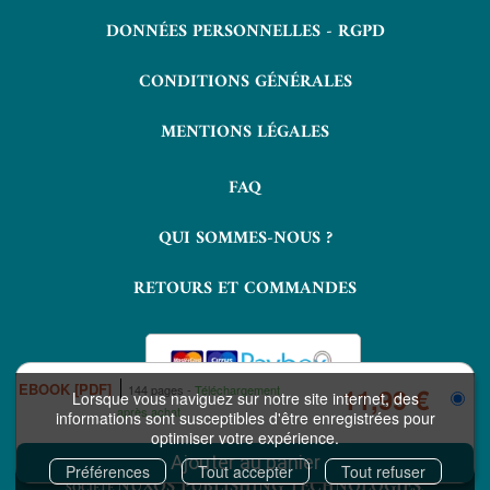
DONNÉES PERSONNELLES - RGPD
CONDITIONS GÉNÉRALES
MENTIONS LÉGALES
FAQ
QUI SOMMES-NOUS ?
RETOURS ET COMMANDES
EBOOK [PDF]
144 pages
Téléchargement
11,99 €
Lorsque vous naviguez sur notre site internet, des
après achat
informations sont susceptibles d'être enregistrées pour
optimiser votre expérience.
COPYRIGHT © 2026 LAVOISIER ET NUXOS PUBLISHING TECHNOLOGIES.
IZIBOOK®
IZIBOOKS®
ET
SONT DES MARQUES DÉPOSÉES DE LA
Préférences
Tout accepter
Tout refuser
NUXOS PUBLISHING TECHNOLOGIES
SOCIÉTÉ
.