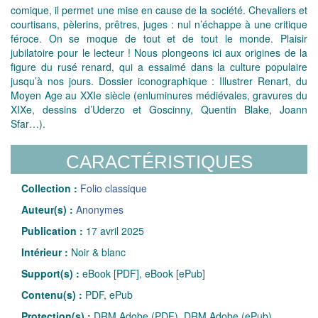
comique, il permet une mise en cause de la société. Chevaliers et
courtisans, pèlerins, prêtres, juges : nul n’échappe à une critique
féroce. On se moque de tout et de tout le monde. Plaisir
jubilatoire pour le lecteur ! Nous plongeons ici aux origines de la
figure du rusé renard, qui a essaimé dans la culture populaire
jusqu’à nos jours. Dossier iconographique : Illustrer Renart, du
Moyen Age au XXIe siècle (enluminures médiévales, gravures du
XIXe, dessins d’Uderzo et Goscinny, Quentin Blake, Joann
Sfar…).
CARACTÉRISTIQUES
Collection :
Folio classique
Auteur(s) :
Anonymes
Publication :
17 avril 2025
Intérieur :
Noir & blanc
Support(s) :
eBook [PDF], eBook [ePub]
Contenu(s) :
PDF, ePub
Protection(s) :
DRM Adobe (PDF), DRM Adobe (ePub)