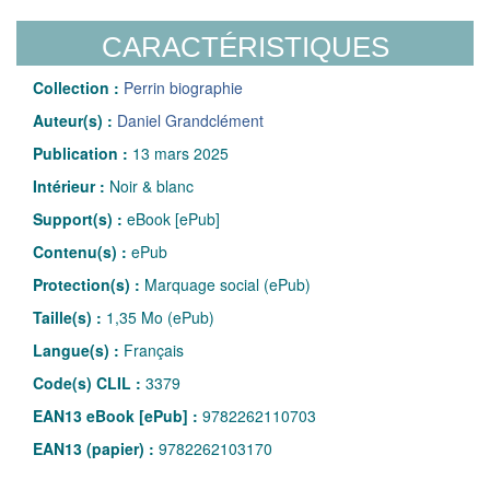
CARACTÉRISTIQUES
Collection :
Perrin biographie
Auteur(s) :
Daniel Grandclément
Publication :
13 mars 2025
Intérieur :
Noir & blanc
Support(s) :
eBook [ePub]
Contenu(s) :
ePub
Protection(s) :
Marquage social (ePub)
Taille(s) :
1,35 Mo (ePub)
Langue(s) :
Français
Code(s) CLIL :
3379
EAN13 eBook [ePub] :
9782262110703
EAN13 (papier) :
9782262103170