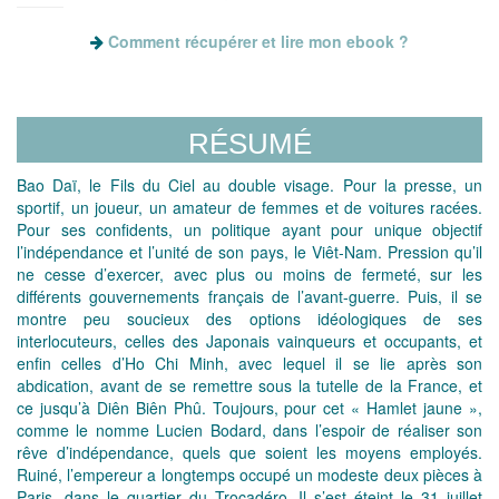
Comment récupérer et lire mon ebook ?
RÉSUMÉ
Bao Daï, le Fils du Ciel au double visage. Pour la presse, un
sportif, un joueur, un amateur de femmes et de voitures racées.
Pour ses confidents, un politique ayant pour unique objectif
l’indépendance et l’unité de son pays, le Viêt-Nam. Pression qu’il
ne cesse d’exercer, avec plus ou moins de fermeté, sur les
différents gouvernements français de l’avant-guerre. Puis, il se
montre peu soucieux des options idéologiques de ses
interlocuteurs, celles des Japonais vainqueurs et occupants, et
enfin celles d’Ho Chi Minh, avec lequel il se lie après son
abdication, avant de se remettre sous la tutelle de la France, et
ce jusqu’à Diên Biên Phû. Toujours, pour cet « Hamlet jaune »,
comme le nomme Lucien Bodard, dans l’espoir de réaliser son
rêve d’indépendance, quels que soient les moyens employés.
Ruiné, l’empereur a longtemps occupé un modeste deux pièces à
Paris, dans le quartier du Trocadéro. Il s’est éteint le 31 juillet