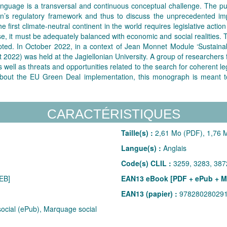
nguage is a transversal and continuous conceptual challenge. The pu
’s regulatory framework and thus to discuss the unprecedented impa
 first climate-neutral continent in the world requires legislative actio
se, it must be adequately balanced with economic and social realities. 
pted. In October 2022, in a context of Jean Monnet Module ‘Sustainab
 2022) was held at the Jagiellonian University. A group of researcher
ell as threats and opportunities related to the search for coherent lega
out the EU Green Deal implementation, this monograph is meant to ins
CARACTÉRISTIQUES
Taille(s) :
2,61 Mo (PDF), 1,76 M
Langue(s) :
Anglais
Code(s) CLIL :
3259, 3283, 387
EB]
EAN13 eBook [PDF + ePub + M
EAN13 (papier) :
97828028029
cial (ePub), Marquage social