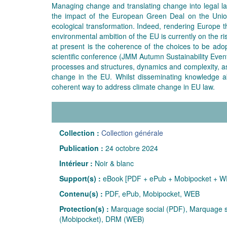
Managing change and translating change into legal la
the impact of the European Green Deal on the Union
ecological transformation. Indeed, rendering Europe the
environmental ambition of the EU is currently on the ri
at present is the coherence of the choices to be ado
scientific conference (JMM Autumn Sustainability Event
processes and structures, dynamics and complexity, as w
change in the EU. Whilst disseminating knowledge ab
coherent way to address climate change in EU law.
Collection :
Collection générale
Publication :
24 octobre 2024
Intérieur :
Noir & blanc
Support(s) :
eBook [PDF + ePub + Mobipocket + W
Contenu(s) :
PDF, ePub, Mobipocket, WEB
Protection(s) :
Marquage social (PDF), Marquage so
(Mobipocket), DRM (WEB)