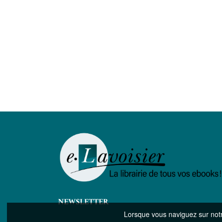
nement : une
Droit privé et environnement : une
L’au
re ? Tome 1
alliance contre-nature ? Tome 2
mobilisatrice du
(Re)découverte de la force mobilisatrice du
ntérêt général
droit privé à l’aune de l’intérêt général
19,99 €
NEWSLETTER
Lorsque vous naviguez sur notre