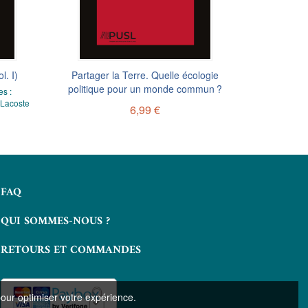
l. I)
Partager la Terre. Quelle écologie
politique pour un monde commun ?
s :
Figures d’u
 Lacoste
Figures 
6,99 €
FAQ
QUI SOMMES-NOUS ?
RETOURS ET COMMANDES
pour optimiser votre expérience.