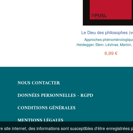
tonomie à l’épreuve du handicap,
Le Dieu des philosophes (vo
le handicap à l’épreuve de
Approches phénoménologique
l’autonomie
Heidegger, Stein, Lévinas, Marion,
6,99 €
14,99 €
NOUS CONTACTER
DONNÉES PERSONNELLES - RGPD
CONDITIONS GÉNÉRALES
MENTIONS LÉGALES
 site internet, des informations sont susceptibles d'être enregistrées 