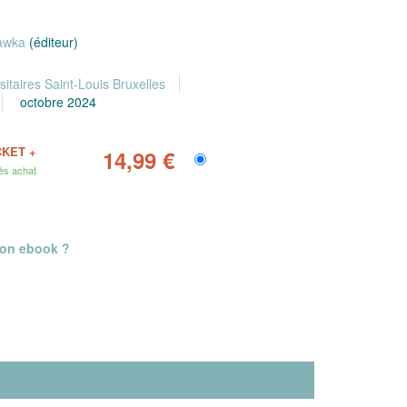
awka
(éditeur)
sitaires Saint-Louis Bruxelles
octobre 2024
CKET +
14,99 €
ès achat
mon ebook ?