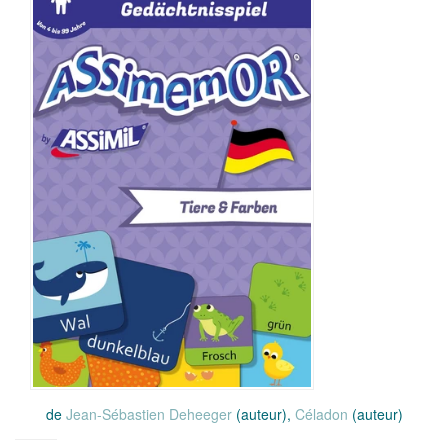
de
Jean-Sébastien Deheeger
(auteur),
Céladon
(auteur)