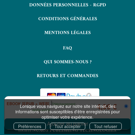
DONNÉES PERSONNELLES - RGPD
CONDITIONS GÉNÉRALES
MENTIONS LÉGALES
FAQ
QUI SOMMES-NOUS ?
RETOURS ET COMMANDES
EBOOK [EPUB + WEB]
Téléchargement
4,99 €
Lorsque vous naviguez sur notre site internet, des
après achat
informations sont susceptibles d'être enregistrées pour
optimiser votre expérience.
COPYRIGHT © 2026 LAVOISIER ET NUXOS PUBLISHING TECHNOLOGIES.
IZIBOOK®
IZIBOOKS®
ET
SONT DES MARQUES DÉPOSÉES DE LA
Préférences
Tout accepter
Tout refuser
NUXOS PUBLISHING TECHNOLOGIES
SOCIÉTÉ
.