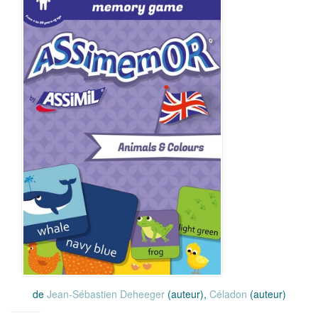
de
Jean-Sébastien Deheeger
(auteur),
Céladon
(auteur)