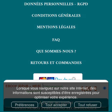
DONNÉES PERSONNELLES - RGPD
CONDITIONS GÉNÉRALES
MENTIONS LÉGALES
FAQ
QUI SOMMES-NOUS ?
RETOURS ET COMMANDES
EBOOK [EPUB + WEB]
Téléchargement
4,99 €
Lorsque vous naviguez sur notre site internet, des
après achat
informations sont susceptibles d'être enregistrées pour
optimiser votre expérience.
COPYRIGHT © 2026 LAVOISIER ET NUXOS PUBLISHING TECHNOLOGIES.
IZIBOOK®
IZIBOOKS®
ET
SONT DES MARQUES DÉPOSÉES DE LA
Préférences
Tout accepter
Tout refuser
NUXOS PUBLISHING TECHNOLOGIES
SOCIÉTÉ
.