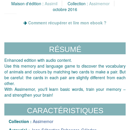
Maison d'édition :
Assimil
Collection :
Assimemor
octobre 2016
Comment récupérer et lire mon ebook ?
RÉSUMÉ
Enhanced edition with audio content.
Use this memory and language game to discover the vocabulary
of animals and colours by matching two cards to make a pair. But
be careful: the cards in each pair are slightly different from each
other.
With Assimemor, you'll learn basic words, train your memory –
and strengthen your brain!
CARACTÉRISTIQUES
Collection :
Assimemor
Auteur(s) :
Jean-Sébastien Deheeger
,
Céladon