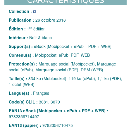
CARACTÉRISTIQUES
Collection :
i3
Publication :
26 octobre 2016
re
Édition :
1
édition
Intérieur :
Noir & blanc
Support(s) :
eBook [Mobipocket + ePub + PDF + WEB]
Contenu(s) :
Mobipocket, ePub, PDF, WEB
Protection(s) :
Marquage social (Mobipocket), Marquage
social (ePub), Marquage social (PDF), DRM (WEB)
Taille(s) :
334 ko (Mobipocket), 119 ko (ePub), 1,1 ko (PDF),
1 octet (WEB)
Langue(s) :
Français
Code(s) CLIL :
3081, 3079
EAN13 eBook [Mobipocket + ePub + PDF + WEB] :
9782356714497
EAN13 (papier) :
9782356710475