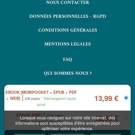
NOUS CONTACTER
DONNÉES PERSONNELLES - RGPD
CONDITIONS GÉNÉRALES
MENTIONS LÉGALES
FAQ
QUI SOMMES-NOUS ?
RETOURS ET COMMANDES
EBOOK [MOBIPOCKET + EPUB + PDF
13,99 €
+ WEB]
208 pages
Téléchargement après
achat
EBOOK [PDF]
2006 pages
12,99 €
Lorsque vous naviguez sur notre site internet, des
Téléchargement après achat
informations sont susceptibles d'être enregistrées pour
optimiser votre expérience.
COPYRIGHT © 2026 LAVOISIER ET NUXOS PUBLISHING TECHNOLOGIES.