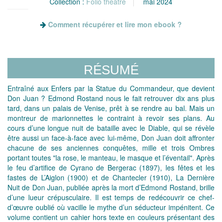
Collection :
Folio théâtre
mai 2024
Comment récupérer et lire mon ebook ?
RÉSUMÉ
Entraîné aux Enfers par la Statue du Commandeur, que devient
Don Juan ? Edmond Rostand nous le fait retrouver dix ans plus
tard, dans un palais de Venise, prêt à se rendre au bal. Mais un
montreur de marionnettes le contraint à revoir ses plans. Au
cours d’une longue nuit de bataille avec le Diable, qui se révèle
être aussi un face-à-face avec lui-même, Don Juan doit affronter
chacune de ses anciennes conquêtes, mille et trois Ombres
portant toutes "la rose, le manteau, le masque et l’éventail". Après
le feu d’artifice de Cyrano de Bergerac (1897), les fêtes et les
fastes de L’Aiglon (1900) et de Chantecler (1910), La Dernière
Nuit de Don Juan, publiée après la mort d’Edmond Rostand, brille
d’une lueur crépusculaire. Il est temps de redécouvrir ce chef-
d’œuvre oublié où vacille le mythe d’un séducteur impénitent. Ce
volume contient un cahier hors texte en couleurs présentant des