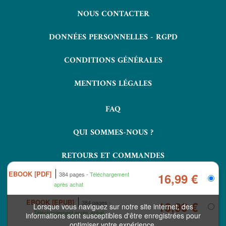
NOUS CONTACTER
DONNÉES PERSONNELLES - RGPD
CONDITIONS GÉNÉRALES
MENTIONS LÉGALES
FAQ
QUI SOMMES-NOUS ?
RETOURS ET COMMANDES
EBOOK [PDF]
384 pages
Téléchargement
16,99 €
après achat
EBOOK [EPUB]
384 pages
16,99 €
Lorsque vous naviguez sur notre site internet, des
Téléchargement après achat
informations sont susceptibles d'être enregistrées pour
optimiser votre expérience.