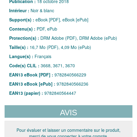
Publication :
18 octobre 2018
Intérieur :
Noir & blanc
Support(s) :
eBook [PDF], eBook [ePub]
Contenu(s) :
PDF, ePub
Protection(s) :
DRM Adobe (PDF), DRM Adobe (ePub)
Taille(s) :
16,7 Mo (PDF), 4,09 Mo (ePub)
Langue(s) :
Français
Code(s) CLIL :
3668, 3671, 3670
EAN13 eBook [PDF] :
9782840566229
EAN13 eBook [ePub] :
9782840566236
EAN13 (papier) :
9782840564447
AVIS
Pour évaluer et laisser un commentaire sur le produit,
merci de vous connecter à votre compte.