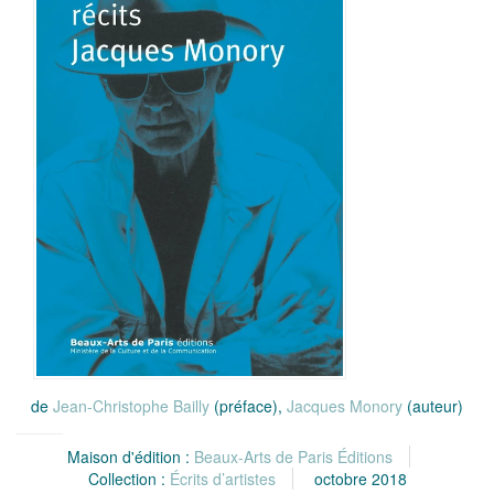
de
Jean-Christophe Bailly
(préface),
Jacques Monory
(auteur)
Maison d'édition :
Beaux-Arts de Paris Éditions
Collection :
Écrits d’artistes
octobre 2018