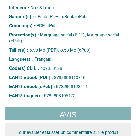
Intérieur :
Noir & blanc
Support(s) :
eBook [PDF], eBook [ePub]
Contenu(s) :
PDF, ePub
Protection(s) :
Marquage social (PDF), Marquage social
(ePub)
Taille(s) :
5,99 Mo (PDF), 8,53 Mo (ePub)
Langue(s) :
Français
Code(s) CLIL :
4093, 3126
EAN13 eBook [PDF] :
9782806110916
EAN13 eBook [ePub] :
9782806123411
EAN13 (papier) :
9782806105172
AVIS
Pour évaluer et laisser un commentaire sur le produit,