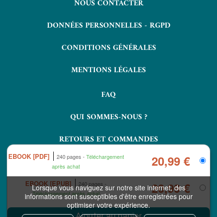
NOUS CONTACTER
DONNÉES PERSONNELLES - RGPD
CONDITIONS GÉNÉRALES
MENTIONS LÉGALES
FAQ
QUI SOMMES-NOUS ?
RETOURS ET COMMANDES
EBOOK [PDF]
240 pages
Téléchargement
20,99 €
après achat
EBOOK [EPUB]
240 pages
20,99 €
Lorsque vous naviguez sur notre site internet, des
Téléchargement après achat
informations sont susceptibles d'être enregistrées pour
optimiser votre expérience.
COPYRIGHT © 2026 LAVOISIER ET NUXOS PUBLISHING TECHNOLOGIES.
IZIBOOK®
IZIBOOKS®
ET
SONT DES MARQUES DÉPOSÉES DE LA