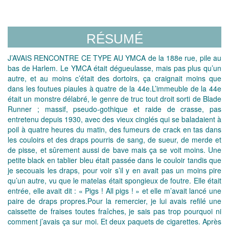
RÉSUMÉ
J’AVAIS RENCONTRE CE TYPE AU YMCA de la 188e rue, pile au
bas de Harlem. Le YMCA était dégueulasse, mais pas plus qu’un
autre, et au moins c’était des dortoirs, ça craignait moins que
dans les foutues piaules à quatre de la 44e.L’immeuble de la 44e
était un monstre délabré, le genre de truc tout droit sorti de Blade
Runner ; massif, pseudo-gothique et raide de crasse, pas
entretenu depuis 1930, avec des vieux cinglés qui se baladaient à
poil à quatre heures du matin, des fumeurs de crack en tas dans
les couloirs et des draps pourris de sang, de sueur, de merde et
de pisse, et sûrement aussi de bave mais ça se voit moins. Une
petite black en tablier bleu était passée dans le couloir tandis que
je secouais les draps, pour voir s’il y en avait pas un moins pire
qu’un autre, vu que le matelas était spongieux de foutre. Elle était
entrée, elle avait dit : « Pigs ! All pigs ! » et elle m’avait lancé une
paire de draps propres.Pour la remercier, je lui avais refilé une
caissette de fraises toutes fraîches, je sais pas trop pourquoi ni
comment j’avais ça sur moi. Et deux paquets de cigarettes. Après