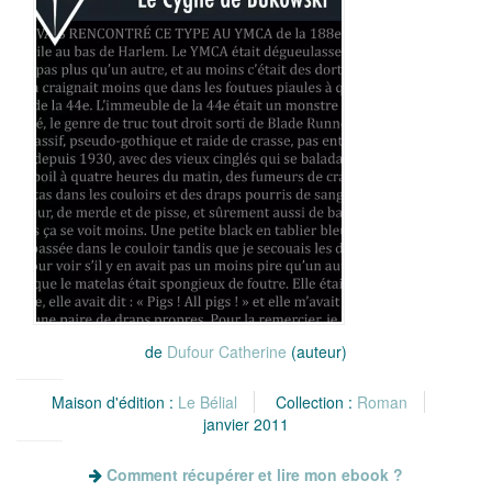
de
Dufour Catherine
(auteur)
Maison d'édition :
Le Bélial
Collection :
Roman
janvier 2011
Comment récupérer et lire mon ebook ?