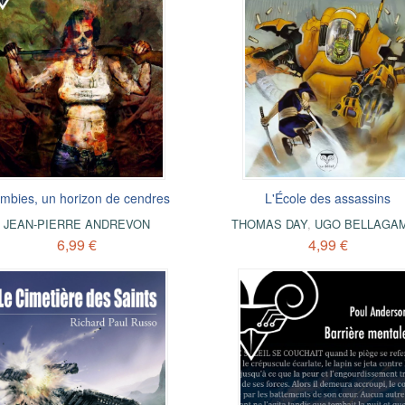
mbies, un horizon de cendres
L'École des assassins
JEAN-PIERRE ANDREVON
THOMAS DAY
,
UGO BELLAGA
6,99 €
4,99 €