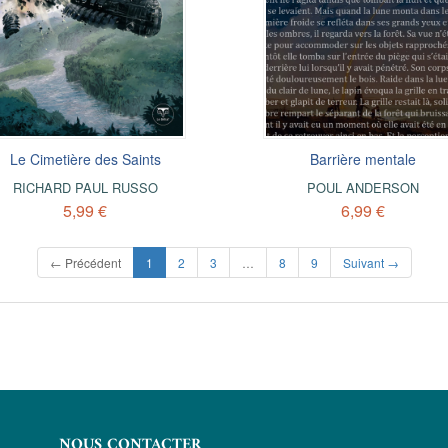
Le Cimetière des Saints
Barrière mentale
RICHARD PAUL RUSSO
POUL ANDERSON
5,99 €
6,99 €
(current)
← Précédent
1
2
3
…
8
9
Suivant →
NOUS CONTACTER