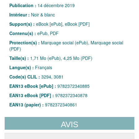
Publication :
14 décembre 2019
Intérieur :
Noir & blanc
Support(s) :
eBook [ePub], eBook [PDF]
Contenu(s) :
ePub, PDF
Protection(s) :
Marquage social (ePub), Marquage social
(PDF)
Taille(s) :
1,71 Mo (ePub), 4,25 Mo (PDF)
Langue(s) :
Français
Code(s) CLIL :
3294, 3081
EAN13 eBook [ePub] :
9782372340885
EAN13 eBook [PDF] :
9782372340878
EAN13 (papier) :
9782372340861
AVIS