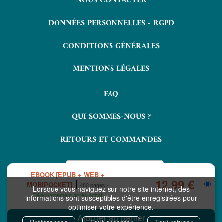
NOUS CONTACTER
DONNÉES PERSONNELLES - RGPD
CONDITIONS GÉNÉRALES
MENTIONS LÉGALES
FAQ
QUI SOMMES-NOUS ?
RETOURS ET COMMANDES
EBOOK [EPUB + WEB +
12,99 €
MOBIPOCKET]
480 pages
Lorsque vous naviguez sur notre site internet, des
Téléchargement après achat
informations sont susceptibles d'être enregistrées pour
optimiser votre expérience.
COPYRIGHT © 2026 LAVOISIER ET NUXOS PUBLISHING TECHNOLOGIES.
IZIBOOK®
IZIBOOKS®
ET
SONT DES MARQUES DÉPOSÉES DE LA
Préférences
Tout accepter
Tout refuser