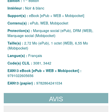
Édition :
1
édition
Intérieur :
Noir & blanc
Support(s) :
eBook [ePub + WEB + Mobipocket]
Contenu(s) :
ePub, WEB, Mobipocket
Protection(s) :
Marquage social (ePub), DRM (WEB),
Marquage social (Mobipocket)
Taille(s) :
2,72 Mo (ePub), 1 octet (WEB), 6,55 Mo
(Mobipocket)
Langue(s) :
Français
Code(s) CLIL :
3081, 3442
EAN13 eBook [ePub + WEB + Mobipocket] :
9791022605656
EAN13 (papier) :
9782864241034
AVIS