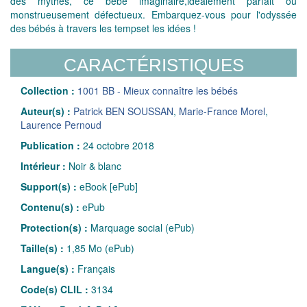
des mythes, ce bébé imaginaire,idéalement parfait ou
monstrueusement défectueux. Embarquez-vous pour l'odyssée
des bébés à travers les tempset les idées !
CARACTÉRISTIQUES
Collection :
1001 BB - Mieux connaître les bébés
Auteur(s) :
Patrick BEN SOUSSAN
,
Marie-France Morel
,
Laurence Pernoud
Publication :
24 octobre 2018
Intérieur :
Noir & blanc
Support(s) :
eBook [ePub]
Contenu(s) :
ePub
Protection(s) :
Marquage social (ePub)
Taille(s) :
1,85 Mo (ePub)
Langue(s) :
Français
Code(s) CLIL :
3134